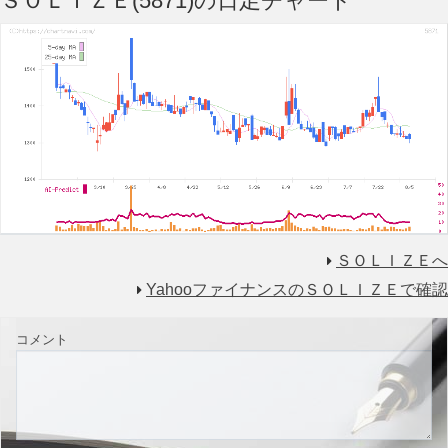
ＳＯＬＩＺＥ(5871)の日足チャート
ＳＯＬＩＺＥへ
YahooファイナンスのＳＯＬＩＺＥで確認
コメント