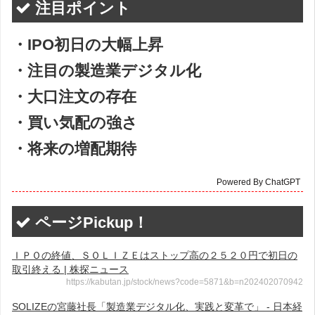
注目ポイント
・IPO初日の大幅上昇
・注目の製造業デジタル化
・大口注文の存在
・買い気配の強さ
・将来の増配期待
Powered By ChatGPT
ページPickup！
ＩＰＯの終値、ＳＯＬＩＺＥはストップ高の２５２０円で初日の
取引終える | 株探ニュース
https://kabutan.jp/stock/news?code=5871&b=n202402070942
SOLIZEの宮藤社長「製造業デジタル化、実践と変革で」 - 日本経