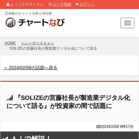
ようこそゲストさん
ユーザ登録
ログイン
日本株のチャート分析とAI分析
T
o
g
g
HOME
トレーダースキャン
l
SOLIZEの宮藤社長が製造業デジタル化について語る
e
n
a
＜ 2024/02/08の話題へ戻る
v
i
g
a
『SOLIZEの宮藤社長が製造業デジタル化
t
i
について語る』が投資家の間で話題に
o
n
2024/02/08 9時17分
ＡＩで解説！