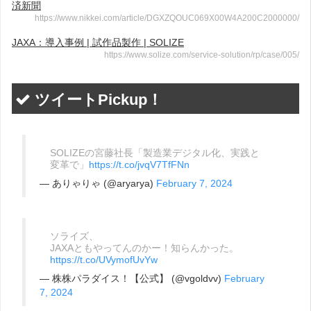
済新聞
https://www.nikkei.com/article/DGXZQOUC069X00W4A200C2000000/
JAXA：導入事例 | 試作品製作 | SOLIZE
https://www.solize.com/service-solution/rp/case/005/
ツイートPickup！
SOLIZEの宮藤社長「製造業デジタル化、実践と
変革で」
https://t.co/jvqV7TfFNn
— ありゃりゃ (@aryarya)
February 7, 2024
ソライズ、
JAXAともやってんのかー！知らんかった。
https://t.co/UVymofUvYw
— 株株パラダイス！【公式】 (@vgoldvv)
February
7, 2024