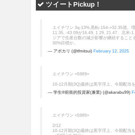
ツイートPickup！
エイチワン 3q-13%,黒転-154->32.35億。増配
11.35, -43.09が16.49, 1.29, 21.47、北米-1
ジアで生産台数の減少影響が継続すること
30%目標か。
— アポカリ (@tfmitsui)
February 12, 2025
エイチワン <5989>
10-12月期(3Q)最終は黒字浮上、今期配当
— 学生®前衛的投資家(兼業) (@akarabu99)
F
エイチワン <5989>
2/12
10-12月期(3Q)最終は黒字浮上、今期配当