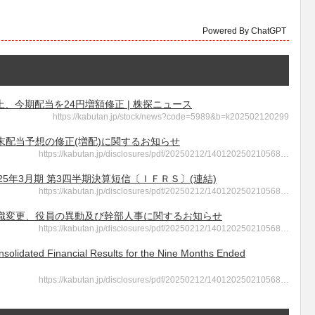
Powered By ChatGPT
浮上、今期配当を24円増額修正 | 株探ニュース
https://kabutan.jp/stock/news?code=5989&b=k202502120299
- 期末配当予想の修正(増配)に関するお知らせ
https://kabutan.jp/disclosures/pdf/20250212/140120250210568…
 2025年3月期 第3四半期決算短信〔ＩＦＲＳ〕(連結)
https://kabutan.jp/disclosures/pdf/20250212/140120250210568…
 - 組織変更、役員の異動及び幹部人事に関するお知らせ
https://kabutan.jp/disclosures/pdf/20250212/140120250210568…
d Financial Results for the Nine Months Ended
https://kabutan.jp/disclosures/pdf/20250212/140120250210568…