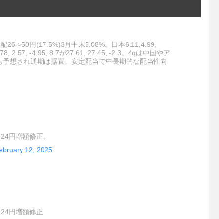
26->50円(17.5%)3月中末5.08%。日本6.11,4.99,
.78, 2.57, -4.95, 8.7が27.61, 27.45, -2.3。4qは中国やア
も予想され通期は据置。安定配当で中長期的な配当性向
を24円増額修正。
ebruary 12, 2025
を24円増額修正