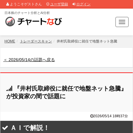
ようこそゲストさん
ユーザ登録
ログイン
日本株のチャート分析とAI分析
T
o
g
g
HOME
トレーダースキャン
井村氏取締役に就任で地盤ネット急騰
l
e
n
＜ 2026/05/14の話題へ戻る
a
v
i
g
『井村氏取締役に就任で地盤ネット急騰』
a
t
が投資家の間で話題に
i
o
n
2026/05/14 18時37分
ＡＩで解説！