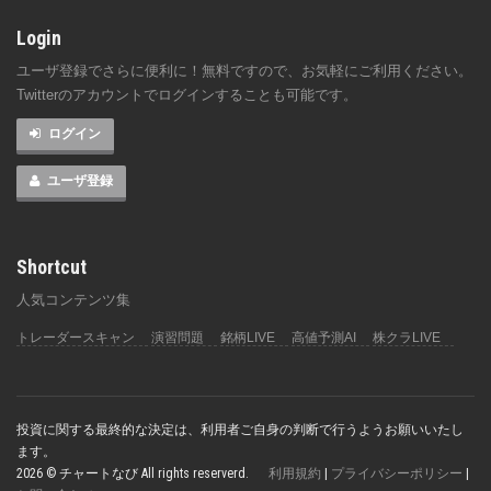
Login
ユーザ登録でさらに便利に！無料ですので、お気軽にご利用ください。
Twitterのアカウントでログインすることも可能です。
ログイン
ユーザ登録
Shortcut
人気コンテンツ集
トレーダースキャン
演習問題
銘柄LIVE
高値予測AI
株クラLIVE
投資に関する最終的な決定は、利用者ご自身の判断で行うようお願いいたし
ます。
2026 © チャートなび All rights reserverd.
利用規約
|
プライバシーポリシー
|