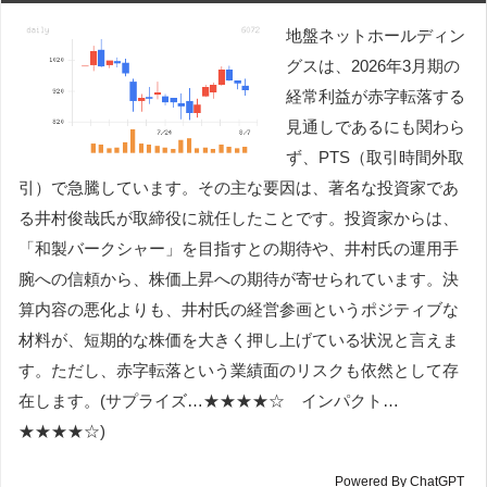
地盤ネットホールディン
グスは、2026年3月期の
経常利益が赤字転落する
見通しであるにも関わら
ず、PTS（取引時間外取
引）で急騰しています。その主な要因は、著名な投資家であ
る井村俊哉氏が取締役に就任したことです。投資家からは、
「和製バークシャー」を目指すとの期待や、井村氏の運用手
腕への信頼から、株価上昇への期待が寄せられています。決
算内容の悪化よりも、井村氏の経営参画というポジティブな
材料が、短期的な株価を大きく押し上げている状況と言えま
す。ただし、赤字転落という業績面のリスクも依然として存
在します。(サプライズ…★★★★☆ インパクト…
★★★★☆)
Powered By ChatGPT