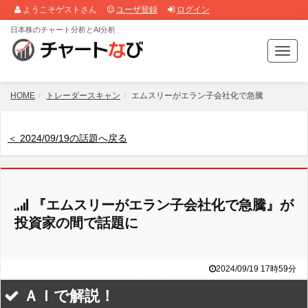
ようこそゲストさん
ユーザ登録
ログイン
日本株のチャート分析とAI分析
T
o
g
g
HOME
トレーダースキャン
エムスリーがエラン子会社化で急騰
l
e
n
＜ 2024/09/19の話題へ戻る
a
v
i
g
『エムスリーがエラン子会社化で急騰』が
a
t
投資家の間で話題に
i
o
n
2024/09/19 17時59分
ＡＩで解説！