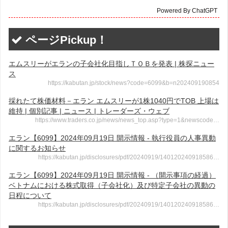
Powered By ChatGPT
ページPickup！
エムスリーがエランの子会社化目指しＴＯＢを発表 | 株探ニュー
ス
https://kabutan.jp/stock/news?code=6099&b=n202409190854
採れたて株価材料－エラン エムスリーが1株1040円でTOB 上場は
維持 | 個別記事 | ニュース | トレーダーズ・ウェブ
https://www.traders.co.jp/news/news_top.asp?type=1&newscode…
エラン【6099】2024年09月19日 開示情報 - 執行役員の人事異動
に関するお知らせ
https://kabutan.jp/disclosures/pdf/20240919/140120240918586…
エラン【6099】2024年09月19日 開示情報 - （開示事項の経過）
ベトナムにおける株式取得（子会社化）及び特定子会社の異動の
日程について
https://kabutan.jp/disclosures/pdf/20240919/140120240918586…