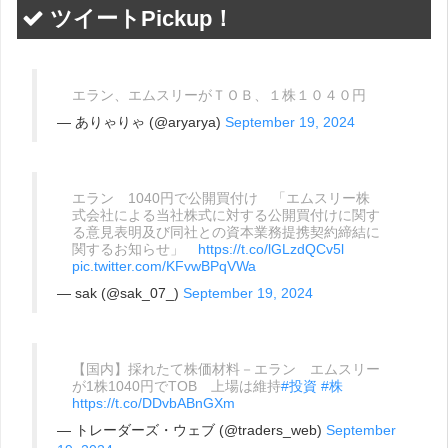
ツイートPickup！
エラン、エムスリーがＴＯＢ、１株１０４０円
— ありゃりゃ (@aryarya)
September 19, 2024
エラン 1040円で公開買付け 「エムスリー株
式会社による当社株式に対する公開買付けに関す
る意見表明及び同社との資本業務提携契約締結に
関するお知らせ」
https://t.co/lGLzdQCv5l
pic.twitter.com/KFvwBPqVWa
— sak (@sak_07_)
September 19, 2024
【国内】採れたて株価材料－エラン エムスリー
が1株1040円でTOB 上場は維持
#投資
#株
https://t.co/DDvbABnGXm
— トレーダーズ・ウェブ (@traders_web)
September