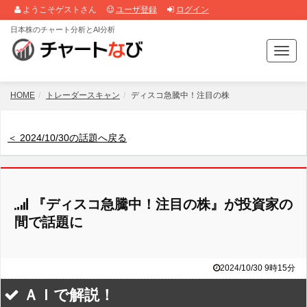
ようこそゲストさん
ユーザ登録
ログイン
日本株のチャート分析とAI分析
T
o
g
g
HOME
トレーダースキャン
ディスコ急騰中！注目の株
l
e
n
＜ 2024/10/30の話題へ戻る
a
v
i
g
『ディスコ急騰中！注目の株』が投資家の
a
t
間で話題に
i
o
n
2024/10/30 9時15分
ＡＩで解説！