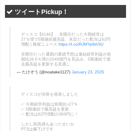
ツイートPickup！
ディスコ【6146】、非開示だった今期経常は
27％増で5期連続最高益、未定だった配当は62円
増配 | 株探ニュース
https://t.co/RJMYpIbhSU
非開示だった通期の業績予想は連結経常利益が前
期比26.6％増の1549億円を見込み、5期連続で過
去最高益を更新する見通し
— たけぞう (@noatake1127)
January 23, 2025
ディスコが決算を発表しました
✅ 今期経常利益は前期比+27％
✅ 5期連続で最高益を更新
✅ 配当は62円増配の369円に！
しかし割高感もあったせいか
PTSは爆下げです