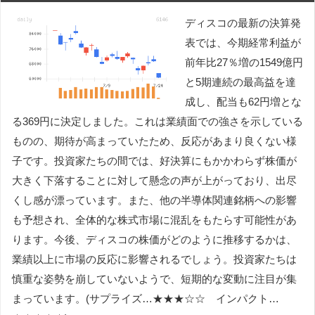
ディスコの最新の決算発
表では、今期経常利益が
前年比27％増の1549億円
と5期連続の最高益を達
成し、配当も62円増とな
る369円に決定しました。これは業績面での強さを示している
ものの、期待が高まっていたため、反応があまり良くない様
子です。投資家たちの間では、好決算にもかかわらず株価が
大きく下落することに対して懸念の声が上がっており、出尽
くし感が漂っています。また、他の半導体関連銘柄への影響
も予想され、全体的な株式市場に混乱をもたらす可能性があ
ります。今後、ディスコの株価がどのように推移するかは、
業績以上に市場の反応に影響されるでしょう。投資家たちは
慎重な姿勢を崩していないようで、短期的な変動に注目が集
まっています。(サプライズ…★★★☆☆ インパクト…