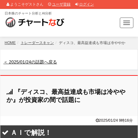
ようこそゲストさん
ユーザ登録
ログイン
日本株のチャート分析とAI分析
T
o
g
g
HOME
トレーダースキャン
ディスコ、最高益達成も市場は冷ややか
l
e
n
＜ 2025/01/24の話題へ戻る
a
v
i
g
『ディスコ、最高益達成も市場は冷やや
a
t
か』が投資家の間で話題に
i
o
n
2025/01/24 9時16分
ＡＩで解説！