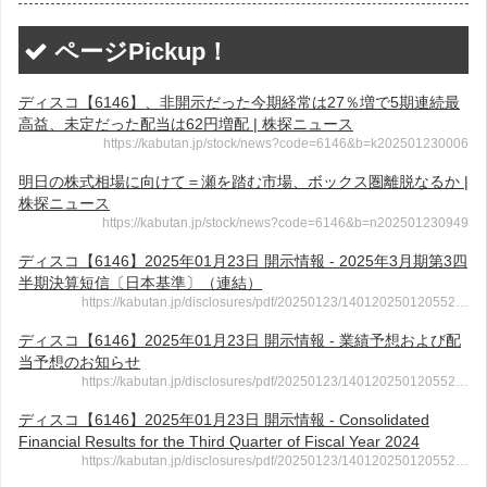
ページPickup！
ディスコ【6146】、非開示だった今期経常は27％増で5期連続最
高益、未定だった配当は62円増配 | 株探ニュース
https://kabutan.jp/stock/news?code=6146&b=k202501230006
明日の株式相場に向けて＝瀬を踏む市場、ボックス圏離脱なるか |
株探ニュース
https://kabutan.jp/stock/news?code=6146&b=n202501230949
ディスコ【6146】2025年01月23日 開示情報 - 2025年3月期第3四
半期決算短信〔日本基準〕（連結）
https://kabutan.jp/disclosures/pdf/20250123/140120250120552…
ディスコ【6146】2025年01月23日 開示情報 - 業績予想および配
当予想のお知らせ
https://kabutan.jp/disclosures/pdf/20250123/140120250120552…
ディスコ【6146】2025年01月23日 開示情報 - Consolidated
Financial Results for the Third Quarter of Fiscal Year 2024
https://kabutan.jp/disclosures/pdf/20250123/140120250120552…