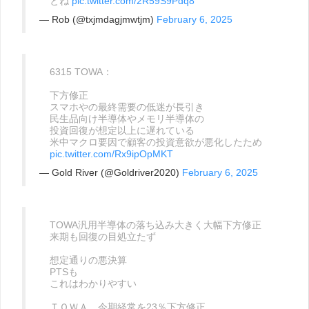
とね
pic.twitter.com/2R59S9Pdq8
— Rob (@txjmdagjmwtjm)
February 6, 2025
6315 TOWA：
下方修正
スマホやの最終需要の低迷が長引き
民生品向け半導体やメモリ半導体の
投資回復が想定以上に遅れている
米中マクロ要因で顧客の投資意欲が悪化したため
pic.twitter.com/Rx9ipOpMKT
— Gold River (@Goldriver2020)
February 6, 2025
TOWA汎用半導体の落ち込み大きく大幅下方修正
来期も回復の目処立たず
想定通りの悪決算
PTSも
これはわかりやすい
ＴＯＷＡ、今期経常を23％下方修正