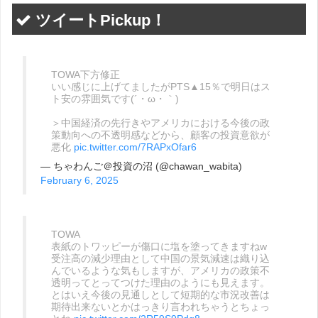
ツイートPickup！
TOWA下方修正
いい感じに上げてましたがPTS▲15％で明日はス
ト安の雰囲気です(´・ω・｀)
＞中国経済の先行きやアメリカにおける今後の政
策動向への不透明感などから、顧客の投資意欲が
悪化
pic.twitter.com/7RAPxOfar6
— ちゃわんご＠投資の沼 (@chawan_wabita)
February 6, 2025
TOWA
表紙のトワッピーが傷口に塩を塗ってきますねw
受注高の減少理由として中国の景気減速は織り込
んでいるような気もしますが、アメリカの政策不
透明ってとってつけた理由のようにも見えます。
とはいえ今後の見通しとして短期的な市況改善は
期待出来ないとかはっきり言われちゃうとちょっ