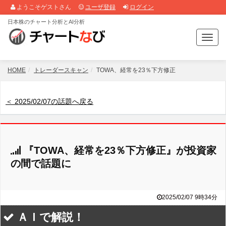
ようこそゲストさん
ユーザ登録
ログイン
日本株のチャート分析とAI分析
T
o
g
g
HOME
トレーダースキャン
TOWA、経常を23％下方修正
l
e
n
＜ 2025/02/07の話題へ戻る
a
v
i
g
『TOWA、経常を23％下方修正』が投資家
a
t
の間で話題に
i
o
n
2025/02/07 9時34分
ＡＩで解説！