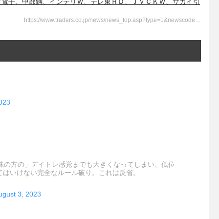
イリソ電子、中部鋼、インテリＷ、テレ東ＨＤ、ＪＶＣＫＷ、サカイ引
https://www.traders.co.jp/news/news_top.asp?type=1&newscode…
2023
「株の方の」デイトレ感覚までも大きくなってしまい、低位
てはいけない完全なルール破り。これは反省。
ugust 3, 2023