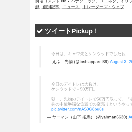
前場コメント No.7 パナソニック、ユニネク、
越 | 個別記事 | ニュース | トレーダーズ・ウェブ
ツイートPickup！
今日は、キャワ先とケンウッドでしたね
— えふ 先物 (@toshiapparel39)
August 3, 
今日のデイトレは大負け。
ケンウッドで－50万円。
朝一、先物のデイトレで50万円取って、
株の中途半端な位置での空売りというやっ
pic.twitter.com/nAS0G8bu6s
— ヤーマン（山下 拓馬） (@yahman6630)
A