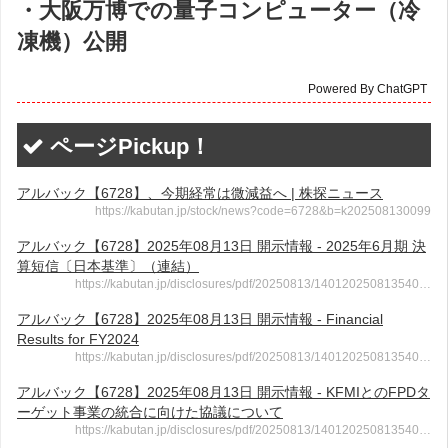
・大阪万博での量子コンピューター（冷
凍機）公開
Powered By ChatGPT
ページPickup！
アルバック【6728】、今期経常は微減益へ | 株探ニュース
https://kabutan.jp/stock/news?code=6728&b=k202508130099
アルバック【6728】2025年08月13日 開示情報 - 2025年6月期 決
算短信〔日本基準〕（連結）
https://kabutan.jp/disclosures/pdf/20250813/140120250813540…
アルバック【6728】2025年08月13日 開示情報 - Financial
Results for FY2024
https://kabutan.jp/disclosures/pdf/20250813/140120250813540…
アルバック【6728】2025年08月13日 開示情報 - KFMIとのFPDタ
ーゲット事業の統合に向けた協議について
https://kabutan.jp/disclosures/pdf/20250813/140120250813540…