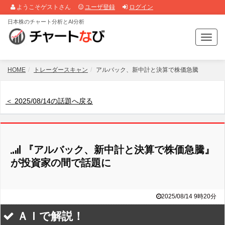
ようこそゲストさん
ユーザ登録
ログイン
日本株のチャート分析とAI分析
T
o
g
g
HOME
トレーダースキャン
アルバック、新中計と決算で株価急騰
l
e
n
＜ 2025/08/14の話題へ戻る
a
v
i
g
『アルバック、新中計と決算で株価急騰』
a
t
が投資家の間で話題に
i
o
n
2025/08/14 9時20分
ＡＩで解説！