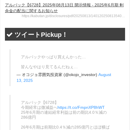
アルバック【6728】2025年08月13日 開示情報 - 2025年6月期 剰
余金の配当に関するお知らせ
https://kabutan.jp/disclosures/pdf/20250813/140120250813540…
ツイートPickup！
アルバックやっぱり買えんかった…
皆んなやはり見てるんだねぇ…
— オコジョ雰囲気投資家 (@okojo_investor)
August
13, 2025
アルバック【6728】
今期経常は微減益へ
https://t.co/FmpnXP8hWT
25年6月期の連結経常利益は前の期比4.0％減の
286億円
26年6月期は前期比0.4％減の285億円とほぼ横ば