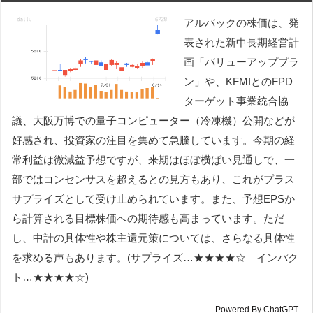
アルバックの株価は、発
表された新中長期経営計
画「バリューアッププラ
ン」や、KFMIとのFPD
ターゲット事業統合協
議、大阪万博での量子コンピューター（冷凍機）公開などが
好感され、投資家の注目を集めて急騰しています。今期の経
常利益は微減益予想ですが、来期はほぼ横ばい見通しで、一
部ではコンセンサスを超えるとの見方もあり、これがプラス
サプライズとして受け止められています。また、予想EPSか
ら計算される目標株価への期待感も高まっています。ただ
し、中計の具体性や株主還元策については、さらなる具体性
を求める声もあります。(サプライズ…★★★★☆ インパク
ト…★★★★☆)
Powered By ChatGPT