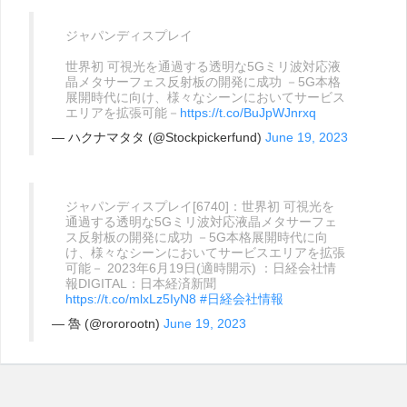
ジャパンディスプレイ
世界初 可視光を通過する透明な5Gミリ波対応液
晶メタサーフェス反射板の開発に成功 －5G本格
展開時代に向け、様々なシーンにおいてサービス
エリアを拡張可能－
https://t.co/BuJpWJnrxq
— ハクナマタタ (@Stockpickerfund)
June 19, 2023
ジャパンディスプレイ[6740]：世界初 可視光を
通過する透明な5Gミリ波対応液晶メタサーフェ
ス反射板の開発に成功 －5G本格展開時代に向
け、様々なシーンにおいてサービスエリアを拡張
可能－ 2023年6月19日(適時開示) ：日経会社情
報DIGITAL：日本経済新聞
https://t.co/mlxLz5IyN8
#日経会社情報
— 魯 (@rororootn)
June 19, 2023