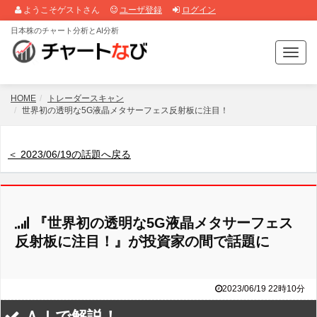
ようこそゲストさん
ユーザ登録
ログイン
日本株のチャート分析とAI分析
T
o
g
g
HOME
トレーダースキャン
l
世界初の透明な5G液晶メタサーフェス反射板に注目！
e
n
a
＜ 2023/06/19の話題へ戻る
v
i
g
a
『世界初の透明な5G液晶メタサーフェス
t
i
反射板に注目！』が投資家の間で話題に
o
n
2023/06/19 22時10分
ＡＩで解説！