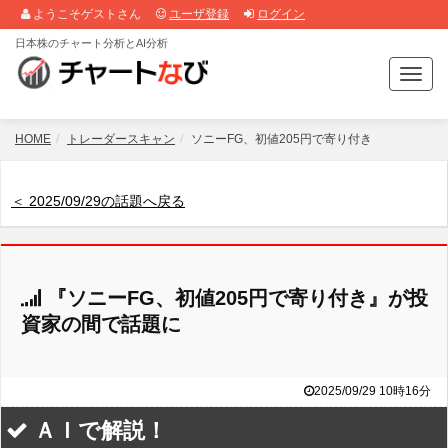
ようこそゲストさん
ユーザ登録
ログイン
日本株のチャート分析とAI分析
T
o
g
g
HOME
トレーダースキャン
ソニーFG、初値205円で寄り付き
l
e
n
＜ 2025/09/29の話題へ戻る
a
v
i
g
『ソニーFG、初値205円で寄り付き』が投
a
t
資家の間で話題に
i
o
n
2025/09/29 10時16分
ＡＩで解説！