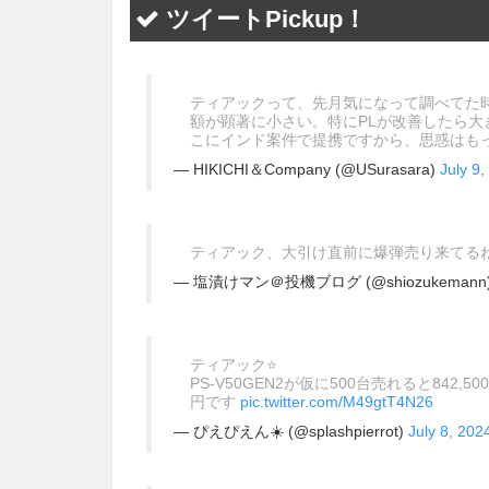
ツイートPickup！
ティアックって、先月気になって調べてた時
額が顕著に小さい。特にPLが改善したら
こにインド案件で提携ですから、思惑はも
— HIKICHI＆Company (@USurasara)
July 9,
ティアック、大引け直前に爆弾売り来てる
— 塩漬けマン＠投機ブログ (@shiozukemann
ティアック⭐️
PS-V50GEN2が仮に500台売れると842
円です
pic.twitter.com/M49gtT4N26
— ぴえぴえん☀️ (@splashpierrot)
July 8, 202