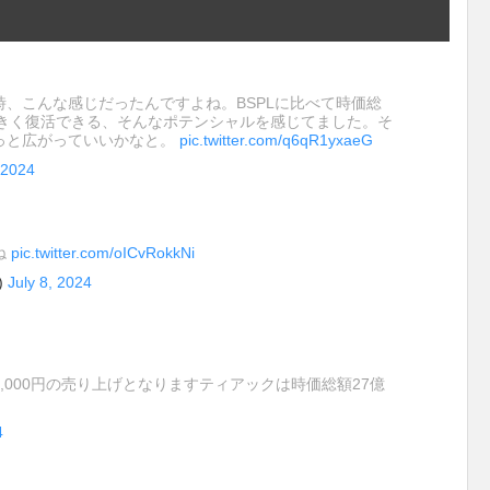
、こんな感じだったんですよね。BSPLに比べて時価総
大きく復活できる、そんなポテンシャルを感じてました。そ
っと広がっていいかなと。
pic.twitter.com/q6qR1yxaeG
 2024
ね
pic.twitter.com/oICvRokkNi
)
July 8, 2024
,500,000円の売り上げとなりますティアックは時価総額27億
4