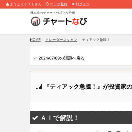
ようこそゲストさん
ユーザ登録
ログイン
日本株のチャート分析とAI分析
HOME
トレーダースキャン
ティアック急騰！
＜ 2024/07/09の話題へ戻る
『ティアック急騰！』が投資家の
ＡＩで解説！