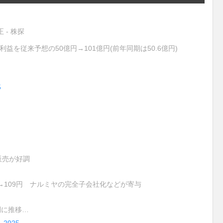
- 株探
終利益を従来予想の50億円→101億円(前年同期は50.6億円)
5
販売が好調
円→109円 ナルミヤの完全子会社化などが寄与
調に推移…