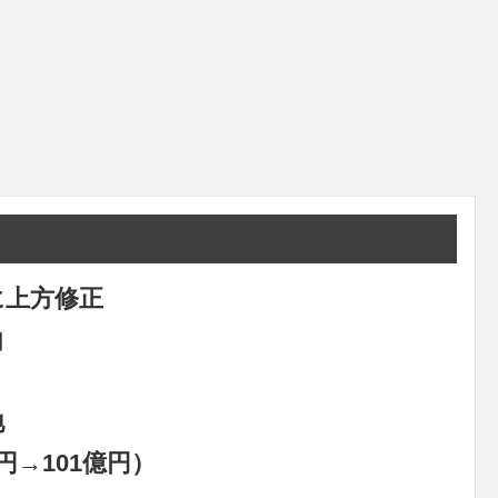
に上方修正
由
地
円→101億円）