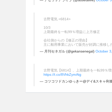
— アセットアライブ (@assetalive)
October 3
古野電気 <6814>
10/3
上期最終を一転99％増益に上方修正
会社側からの【修正の理由】
主に舶用事業において販売が好調に推移し
— 月刊セネガル (@gekansenegal)
October 3
古野電気【6814】、上期最終を一転99％増益
https://t.co/8VhkZymAtg
— コツコツドカンゆっきー@デイ&スキャ利食い千人力