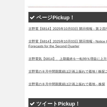
ページPickup！
古野電【6814】2025年10月03日 開示情報 -
古野電【6814】2025年10月03日 開示情報 - Notice Concerni
Forecasts for the Second Quarter
古野電気【6814】、上期最終を一転99％増益に上方
古野電の８月中間期業績は計画上振れで着地 | 株探
古野電の８月中間期業績は計画上振れで着地 - 株探
ツイートPickup！