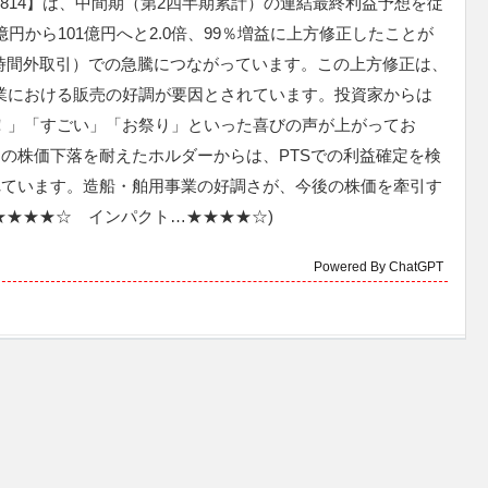
6814】は、中間期（第2四半期累計）の連結最終利益予想を従
億円から101億円へと2.0倍、99％増益に上方修正したことが
引時間外取引）での急騰につながっています。この上方修正は、
業における販売の好調が要因とされています。投資家からは
！」「すごい」「お祭り」といった喜びの声が上がってお
の株価下落を耐えたホルダーからは、PTSでの利益確定を検
れています。造船・舶用事業の好調さが、今後の株価を牽引す
★★★★☆ インパクト…★★★★☆)
Powered By ChatGPT