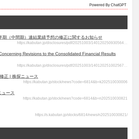
Powered By ChatGPT
 第２四半期（中間期）連結業績予想の修正に関するお知らせ
https://kabutan.jp/disclosures/pdf/20251003/140120250930564…
ng Revisions to the Consolidated Financial Results
https://kabutan.jp/disclosures/pdf/20251003/140120251002567…
修正 | 株探ニュース
https://kabutan.jp/stock/news?code=6814&b=k202510030006
ニュース
https://kabutan.jp/stock/news?code=6814&b=n202510030821
https://s.kabutan.jp/stocks/6814/news/n202510030821/