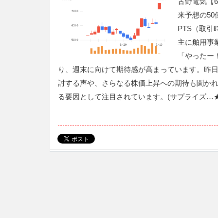
古野電気【
来予想の50
PTS（取
主に舶用事
「やったー
り、週末に向けて期待感が高まっています。昨日
討する声や、さらなる株価上昇への期待も聞か
る要因として注目されています。(サプライズ…