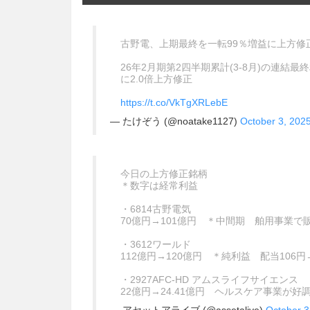
古野電、上期最終を一転99％増益に上方修正 
26年2月期第2四半期累計(3-8月)の連結最
に2.0倍上方修正
https://t.co/VkTgXRLebE
— たけぞう (@noatake1127)
October 3, 202
今日の上方修正銘柄
＊数字は経常利益
・6814古野電気
70億円→101億円 ＊中間期 舶用事業で
・3612ワールド
112億円→120億円 ＊純利益 配当106
・2927AFC-HD アムスライフサイエンス
22億円→24.41億円 ヘルスケア事業が好