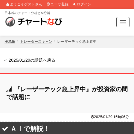
ようこそゲストさん
ユーザ登録
ログイン
日本株のチャート分析とAI分析
T
o
g
g
HOME
トレーダースキャン
レーザーテック急上昇中
l
e
n
＜ 2025/01/29の話題へ戻る
a
v
i
g
『レーザーテック急上昇中』が投資家の間
a
t
で話題に
i
o
n
2025/01/29 15時06分
ＡＩで解説！