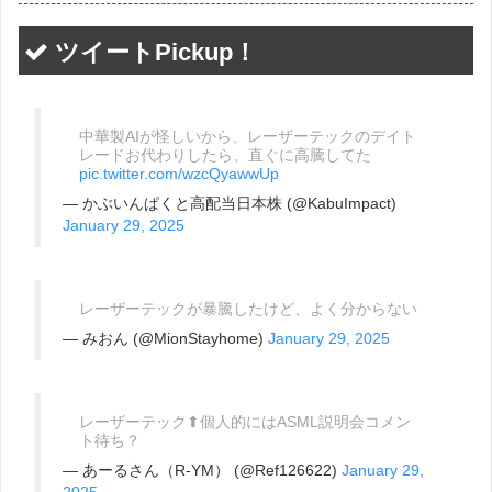
ツイートPickup！
中華製AIが怪しいから、レーザーテックのデイト
レードお代わりしたら、直ぐに高騰してた
pic.twitter.com/wzcQyawwUp
— かぶいんぱくと高配当日本株 (@KabuImpact)
January 29, 2025
レーザーテックが暴騰したけど、よく分からない
— みおん (@MionStayhome)
January 29, 2025
レーザーテック⬆︎個人的にはASML説明会コメン
ト待ち？
— あーるさん（R-YM） (@Ref126622)
January 29,