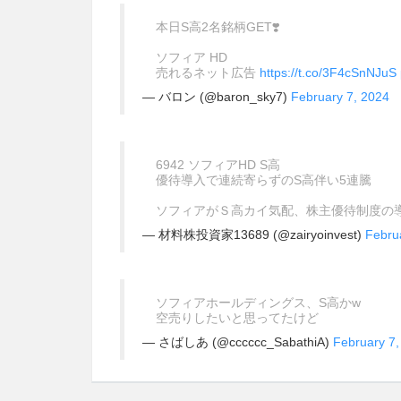
本日S高2名銘柄GET❣️
ソフィア HD
売れるネット広告
https://t.co/3F4cSnNJuS
— バロン (@baron_sky7)
February 7, 2024
6942 ソフィアHD S高
優待導入で連続寄らずのS高伴い5連騰
ソフィアがＳ高カイ気配、株主優待制度の
— 材料株投資家13689 (@zairyoinvest)
Febru
ソフィアホールディングス、S高かw
空売りしたいと思ってたけど
— さばしあ (@cccccc_SabathiA)
February 7,