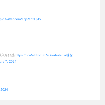
pic.twitter.com/EqhMh2DjJo
導入を好感
https://t.co/afGzx3Xl7v
#kabutan
#株探
ary 7, 2024
 2024