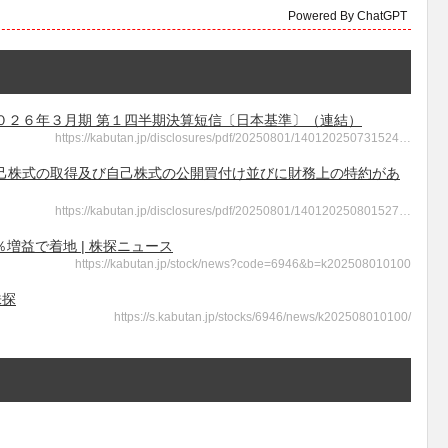
Powered By ChatGPT
 - ２０２６年３月期 第１四半期決算短信〔日本基準〕（連結）
https://kabutan.jp/disclosures/pdf/20250801/140120250731524…
 - 自己株式の取得及び自己株式の公開買付け並びに財務上の特約があ
https://kabutan.jp/disclosures/pdf/20250801/140120250801527…
3％増益で着地 | 株探ニュース
https://kabutan.jp/stock/news?code=6946&b=k202508010100
株探
https://s.kabutan.jp/stocks/6946/news/k202508010100/