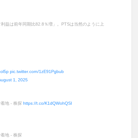
常利益は前年同期比82.8％増」。PTSは当然のように上
Hol5p
pic.twitter.com/1zE91Pgbub
August 1, 2025
着地 - 株探
https://t.co/K1dQWohQSI
着地 - 株探