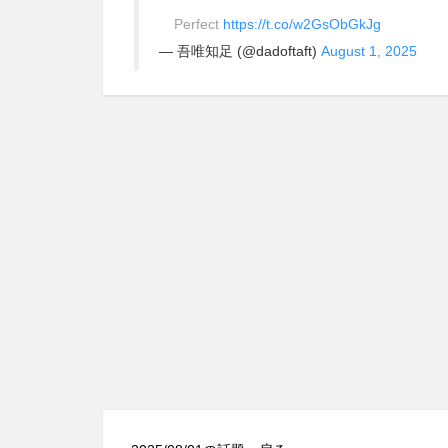
Perfect
https://t.co/w2GsObGkJg
— 吾唯知足 (@dadoftaft)
August 1, 2025