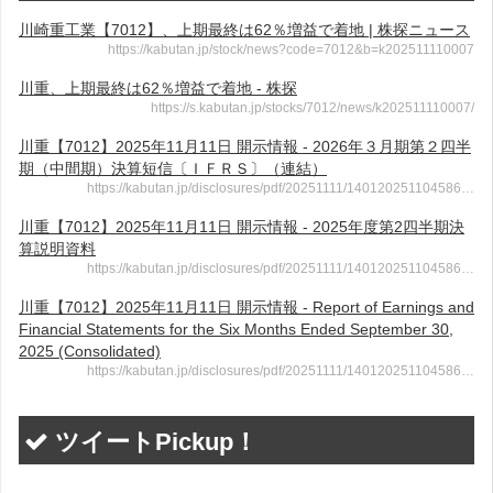
川崎重工業【7012】、上期最終は62％増益で着地 | 株探ニュース
https://kabutan.jp/stock/news?code=7012&b=k202511110007
川重、上期最終は62％増益で着地 - 株探
https://s.kabutan.jp/stocks/7012/news/k202511110007/
川重【7012】2025年11月11日 開示情報 - 2026年３月期第２四半
期（中間期）決算短信〔ＩＦＲＳ〕（連結）
https://kabutan.jp/disclosures/pdf/20251111/140120251104586…
川重【7012】2025年11月11日 開示情報 - 2025年度第2四半期決
算説明資料
https://kabutan.jp/disclosures/pdf/20251111/140120251104586…
川重【7012】2025年11月11日 開示情報 - Report of Earnings and
Financial Statements for the Six Months Ended September 30,
2025 (Consolidated)
https://kabutan.jp/disclosures/pdf/20251111/140120251104586…
ツイートPickup！