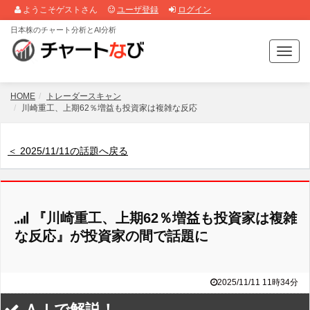
ようこそゲストさん
ユーザ登録
ログイン
日本株のチャート分析とAI分析
T
o
g
g
HOME
トレーダースキャン
l
川崎重工、上期62％増益も投資家は複雑な反応
e
n
a
＜ 2025/11/11の話題へ戻る
v
i
g
a
『川崎重工、上期62％増益も投資家は複雑
t
i
な反応』が投資家の間で話題に
o
n
2025/11/11 11時34分
ＡＩで解説！