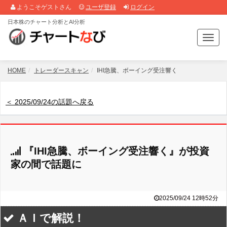
ようこそゲストさん
ユーザ登録
ログイン
日本株のチャート分析とAI分析
T
o
g
g
HOME
トレーダースキャン
IHI急騰、ボーイング受注響く
l
e
n
＜ 2025/09/24の話題へ戻る
a
v
i
g
『IHI急騰、ボーイング受注響く』が投資
a
t
家の間で話題に
i
o
n
2025/09/24 12時52分
ＡＩで解説！