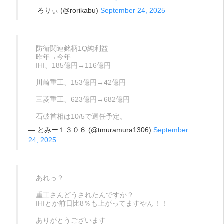
— ろりぃ (@rorikabu)
September 24, 2025
防衛関連銘柄1Q純利益
昨年→今年
IHI、185億円→116億円
川崎重工、153億円→42億円
三菱重工、623億円→682億円
石破首相は10/5で退任予定。
— とみー１３０６ (@tmuramura1306)
September
24, 2025
あれっ？
重工さんどうされたんですか？
IHIとか前日比8％も上がってますやん！！
ありがとうございます