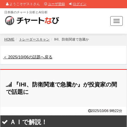
ようこそゲストさん
ユーザ登録
ログイン
日本株のチャート分析とAI分析
T
o
g
g
HOME
トレーダースキャン
IHI、防衛関連で急騰か
l
e
n
＜ 2025/10/06の話題へ戻る
a
v
i
g
『IHI、防衛関連で急騰か』が投資家の間
a
t
で話題に
i
o
n
2025/10/06 9時22分
ＡＩで解説！