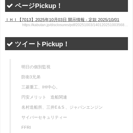
ページPickup！
ＩＨＩ【7013】2025年10月03日 開示情報 - 定款 2025/10/01
https://kabutan.jp/disclosures/pdf/20251003/140120251003568…
ツイートPickup！
明日の個別監視
防衛3兄弟
三菱重工、IHI中心。
円安メリット 造船関連
名村造船所、三井E＆S 、ジャパンエンジン
サイバーセキュリティー
FFRI