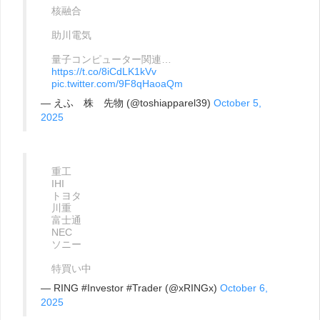
核融合
助川電気
量子コンピューター関連…
https://t.co/8iCdLK1kVv
pic.twitter.com/9F8qHaoaQm
— えふ 株 先物 (@toshiapparel39)
October 5,
2025
重工
IHI
トヨタ
川重
富士通
NEC
ソニー
特買い中
— RING #Investor #Trader (@xRINGx)
October 6,
2025