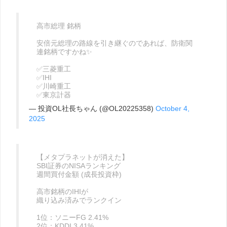
高市総理 銘柄
安倍元総理の路線を引き継ぐのであれば、防衛関
連銘柄ですかね✨
✅三菱重工
✅IHI
✅川崎重工
✅東京計器
— 投資OL社長ちゃん (@OL20225358)
October 4,
2025
【メタプラネットが消えた】
SBI証券のNISAランキング
週間買付金額 (成長投資枠)
高市銘柄のIHIが
織り込み済みでランクイン
1位：ソニーFG 2.41%
2位：KDDI 3.41%