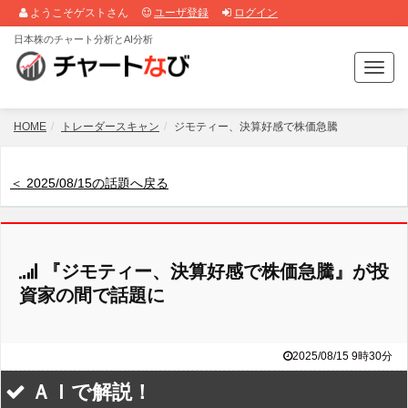
ようこそゲストさん
ユーザ登録
ログイン
日本株のチャート分析とAI分析
T
o
g
g
HOME
トレーダースキャン
ジモティー、決算好感で株価急騰
l
e
n
＜ 2025/08/15の話題へ戻る
a
v
i
g
『ジモティー、決算好感で株価急騰』が投
a
t
資家の間で話題に
i
o
n
2025/08/15 9時30分
ＡＩで解説！