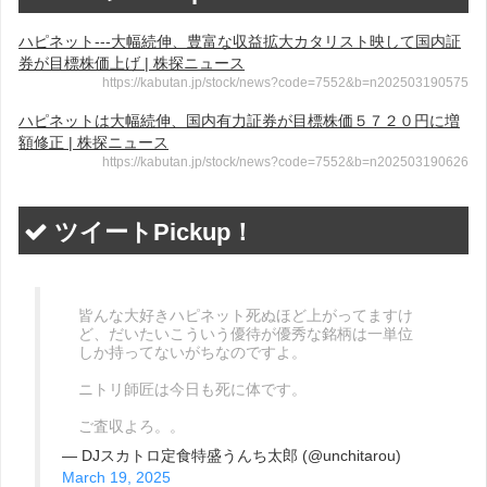
ハピネット---大幅続伸、豊富な収益拡大カタリスト映して国内証
券が目標株価上げ | 株探ニュース
https://kabutan.jp/stock/news?code=7552&b=n202503190575
ハピネットは大幅続伸、国内有力証券が目標株価５７２０円に増
額修正 | 株探ニュース
https://kabutan.jp/stock/news?code=7552&b=n202503190626
ツイートPickup！
皆んな大好きハピネット死ぬほど上がってますけ
ど、だいたいこういう優待が優秀な銘柄は一単位
しか持ってないがちなのですよ。
ニトリ師匠は今日も死に体です。
ご査収よろ。。
— DJスカトロ定食特盛うんち太郎 (@unchitarou)
March 19, 2025