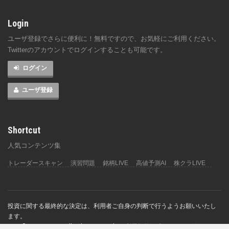
Login
ユーザ登録でさらに便利に！無料ですので、お気軽にご利用ください。
Twitterのアカウントでログインすることも可能です。
ログイン
ユーザ登録
Shortcut
人気コンテンツ集
トレーダースキャン
演習問題
銘柄LIVE
高値予測AI
株クラLIVE
投資に関する最終的な決定は、利用者ご自身の判断で行うようお願いいたし
ます。
2026 © チャートなび All rights reserverd.
利用規約
|
プライバシーポリシー
|