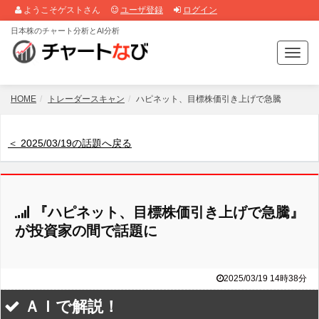
ようこそゲストさん
ユーザ登録
ログイン
日本株のチャート分析とAI分析
T
o
g
g
HOME
トレーダースキャン
ハピネット、目標株価引き上げで急騰
l
e
n
＜ 2025/03/19の話題へ戻る
a
v
i
g
『ハピネット、目標株価引き上げで急騰』
a
t
が投資家の間で話題に
i
o
n
2025/03/19 14時38分
ＡＩで解説！