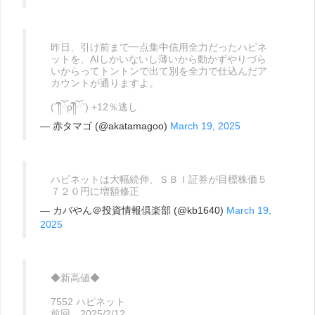
昨日、引け前まで一点集中信用全力だったハピネ
ットを、AIしかいないし薄いから動かずやりづら
いからってトントンで出て別を全力で仕込んだア
カウントが通りますよ。
(´༎ຶོρ༎ຶོ`) +12％逃し
— 赤タマゴ (@akatamagoo)
March 19, 2025
ハピネットは大幅続伸、ＳＢＩ証券が目標株価５
７２０円に増額修正
— カバやん＠投資情報倶楽部 (@kb1640)
March 19,
2025
◆新高値◆
7552 ハピネット
前回 2025/2/12