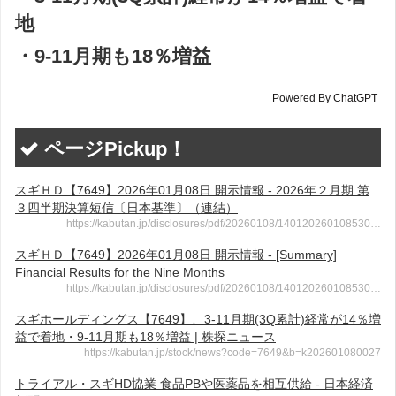
地
・9-11月期も18％増益
Powered By ChatGPT
ページPickup！
スギＨＤ【7649】2026年01月08日 開示情報 - 2026年２月期 第
３四半期決算短信〔日本基準〕（連結）
https://kabutan.jp/disclosures/pdf/20260108/140120260108530…
スギＨＤ【7649】2026年01月08日 開示情報 - [Summary]
Financial Results for the Nine Months
https://kabutan.jp/disclosures/pdf/20260108/140120260108530…
スギホールディングス【7649】、3-11月期(3Q累計)経常が14％増
益で着地・9-11月期も18％増益 | 株探ニュース
https://kabutan.jp/stock/news?code=7649&b=k202601080027
トライアル・スギHD協業 食品PBや医薬品を相互供給 - 日本経済