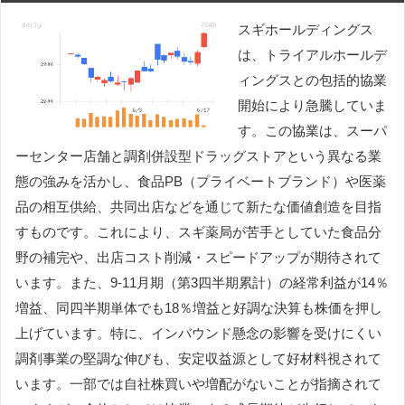
スギホールディングス
は、トライアルホールデ
ィングスとの包括的協業
開始により急騰していま
す。この協業は、スーパ
ーセンター店舗と調剤併設型ドラッグストアという異なる業
態の強みを活かし、食品PB（プライベートブランド）や医薬
品の相互供給、共同出店などを通じて新たな価値創造を目指
すものです。これにより、スギ薬局が苦手としていた食品分
野の補完や、出店コスト削減・スピードアップが期待されて
います。また、9-11月期（第3四半期累計）の経常利益が14％
増益、同四半期単体でも18％増益と好調な決算も株価を押し
上げています。特に、インバウンド懸念の影響を受けにくい
調剤事業の堅調な伸びも、安定収益源として好材料視されて
います。一部では自社株買いや増配がないことが指摘されて