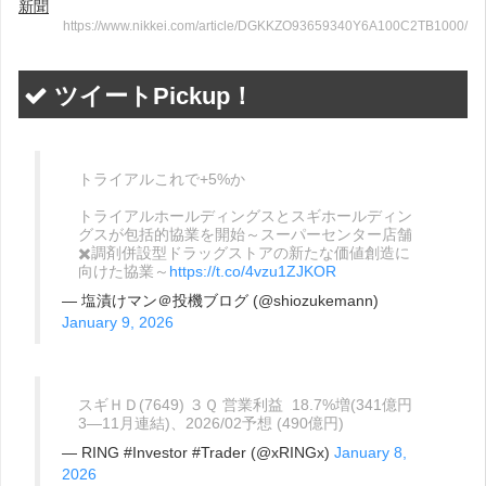
新聞
https://www.nikkei.com/article/DGKKZO93659340Y6A100C2TB1000/
ツイートPickup！
トライアルこれで+5%か
トライアルホールディングスとスギホールディン
グスが包括的協業を開始～スーパーセンター店舗
✖️調剤併設型ドラッグストアの新たな価値創造に
向けた協業～
https://t.co/4vzu1ZJKOR
— 塩漬けマン＠投機ブログ (@shiozukemann)
January 9, 2026
スギＨＤ(7649) ３Ｑ 営業利益 18.7%増(341億円
3―11月連結)、2026/02予想 (490億円)
— RING #Investor #Trader (@xRINGx)
January 8,
2026