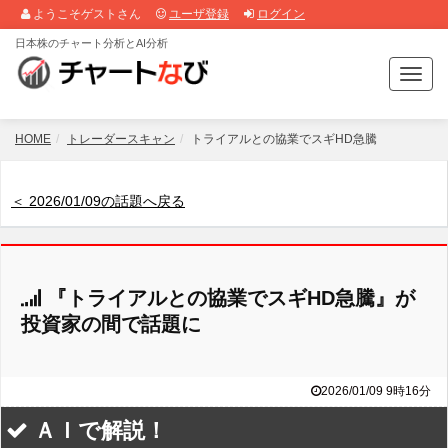
ようこそゲストさん
ユーザ登録
ログイン
日本株のチャート分析とAI分析
T
o
g
g
HOME
トレーダースキャン
トライアルとの協業でスギHD急騰
l
e
n
＜ 2026/01/09の話題へ戻る
a
v
i
g
『トライアルとの協業でスギHD急騰』が
a
t
投資家の間で話題に
i
o
n
2026/01/09 9時16分
ＡＩで解説！