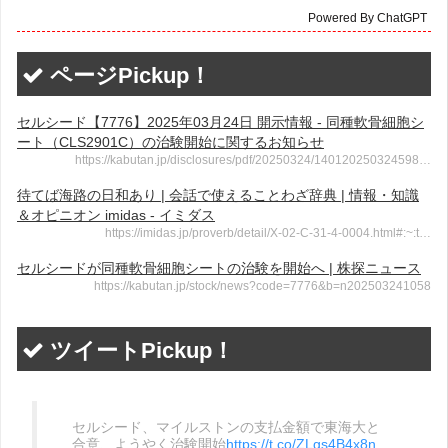
Powered By ChatGPT
ページPickup！
セルシード【7776】2025年03月24日 開示情報 - 同種軟骨細胞シ
ート（CLS2901C）の治験開始に関するお知らせ
https://kabutan.jp/disclosures/pdf/20250324/140120250324598…
待てば海路の日和あり | 会話で使えることわざ辞典 | 情報・知識
＆オピニオン imidas - イミダス
https://imidas.jp/proverb/detail/X-02-C-31-4-0004.html#:~:t…
セルシードが同種軟骨細胞シートの治験を開始へ | 株探ニュース
https://kabutan.jp/stock/news?code=7776&b=n202503241058
ツイートPickup！
セルシード、マイルストンの支払金額で東海大と
合意、ようやく治験開始
https://t.co/ZLgs4B4x8n