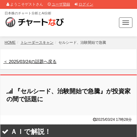
ようこそゲストさん
ユーザ登録
ログイン
日本株のチャート分析とAI分析
T
o
g
g
HOME
トレーダースキャン
セルシード、治験開始で急騰
l
e
n
＜ 2025/03/24の話題へ戻る
a
v
i
g
『セルシード、治験開始で急騰』が投資家
a
t
の間で話題に
i
o
n
2025/03/24 17時28分
ＡＩで解説！