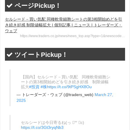
ページPickup！
セルシード－買い気配 同種軟骨細胞シートの第3相開始めどを引
き続き好感 制限値幅拡大 | 個別記事 | ニュース | トレーダーズ・
ウェブ
https://www.traders.co.jp/news/news_top.asp?type=1&newscode…
ツイートPickup！
【国内】セルシード－買い気配 同種軟骨細胞シ
ートの第3相開始めどを引き続き好感 制限値幅
拡大
#投資
#株
https://t.co/9tPSgHX8Ou
— トレーダーズ・ウェブ (@traders_web)
March 27,
2025
セルシードは今日寄るね(っ ॑꒳ ॑c)
https://t.co/3Gt3ryqNb3