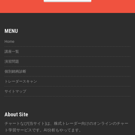
MENU
Home
講座一覧
演習問題
個別銘柄診断
トレーダースキャン
サイトマップ
About Site
チャートなび(当サイト)は、株式トレーダー向けのオンラインのチャー
ト学習サービスです。AI分析もやってます。