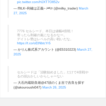
pic.twitter.com/HJXT7O852v
— ᗰIᒪK~利確は正義~ /•᷅‎‎•᷄\୭ (@milky_trader)
March
27, 2025
7776 セルシード、本日は値幅4倍戦！
寄ったら利確の嵐になるかなー。
デイトレ勢はレベルの高い戦いだな。
https://t.co/oEtNbtcYr5
— かりん株式系アカウント (@E5310223)
March 27,
2025
セルシードは「治験始めました」だけで4倍戦や
るの頭おかしいからしゃーない
— 大石内蔵助良雄@47頭のくま吉で吉良を探す
(@akouroushi047)
March 26, 2025