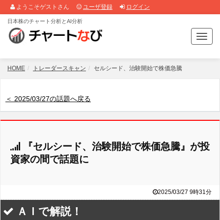
ようこそゲストさん
ユーザ登録
ログイン
日本株のチャート分析とAI分析
T
o
g
g
HOME
トレーダースキャン
セルシード、治験開始で株価急騰
l
e
n
＜ 2025/03/27の話題へ戻る
a
v
i
g
『セルシード、治験開始で株価急騰』が投
a
t
資家の間で話題に
i
o
n
2025/03/27 9時31分
ＡＩで解説！