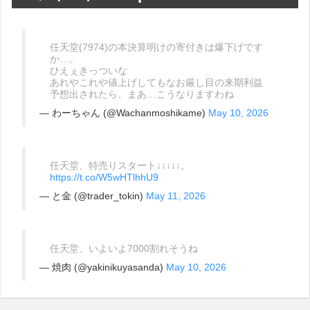
任天堂(7974)の本決算明けの寄付きは爆下げです
か…。
ひえぇきっついな
あれやこれや値上げしてもなお厳し目の来期利益
予想出されたら、まあ…こうなりますわね
— わーちゃん (@Wachanmoshikame)
May 10, 2026
任天堂、特売りスタート↓↓↓↓↓。
https://t.co/W5wHTlhhU9
— と金 (@trader_tokin)
May 11, 2026
任天堂、いよいよ7000割れそうね
— 焼肉 (@yakinikuyasanda)
May 10, 2026