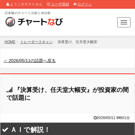
ようこそゲストさん
ユーザ登録
ログイン
日本株のチャート分析とAI分析
T
o
g
g
HOME
トレーダースキャン
決算受け、任天堂大幅安
l
e
n
＜ 2026/05/11の話題へ戻る
a
v
i
g
『決算受け、任天堂大幅安』が投資家の間
a
t
で話題に
i
o
n
2026/05/11 9時01分
ＡＩで解説！