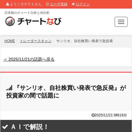
ようこそゲストさん
ユーザ登録
ログイン
日本株のチャート分析とAI分析
T
o
g
g
HOME
トレーダースキャン
サンリオ、自社株買い発表で急反発
l
e
n
＜ 2025/11/21の話題へ戻る
a
v
i
g
『サンリオ、自社株買い発表で急反発』が
a
t
投資家の間で話題に
i
o
n
2025/11/21 9時19分
ＡＩで解説！