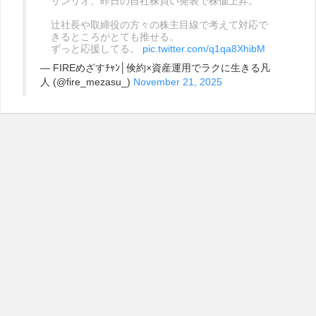
サンリオ、昨日の自社株買い発表で株価上昇。
辻社長や取締役の方々の株主目線で考えて対応で
きるところがとても推せる。
ずっと応援してる。
pic.twitter.com/q1qa8XhibM
— FIREめざすﾁｬﾝ│倹約×資産運用でラクに生きる凡
人 (@fire_mezasu_)
November 21, 2025