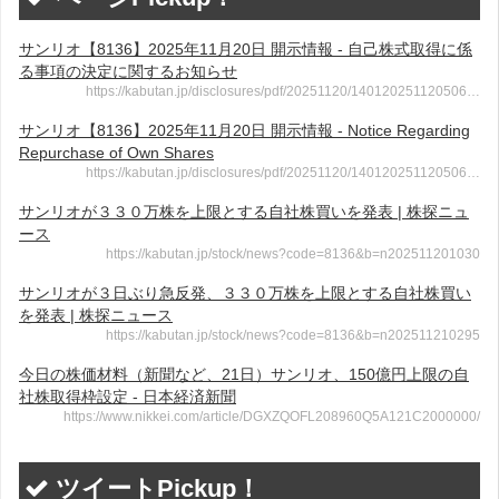
サンリオ【8136】2025年11月20日 開示情報 - 自己株式取得に係
る事項の決定に関するお知らせ
https://kabutan.jp/disclosures/pdf/20251120/140120251120506…
サンリオ【8136】2025年11月20日 開示情報 - Notice Regarding
Repurchase of Own Shares
https://kabutan.jp/disclosures/pdf/20251120/140120251120506…
サンリオが３３０万株を上限とする自社株買いを発表 | 株探ニュ
ース
https://kabutan.jp/stock/news?code=8136&b=n202511201030
サンリオが３日ぶり急反発、３３０万株を上限とする自社株買い
を発表 | 株探ニュース
https://kabutan.jp/stock/news?code=8136&b=n202511210295
今日の株価材料（新聞など、21日）サンリオ、150億円上限の自
社株取得枠設定 - 日本経済新聞
https://www.nikkei.com/article/DGXZQOFL208960Q5A121C2000000/
ツイートPickup！