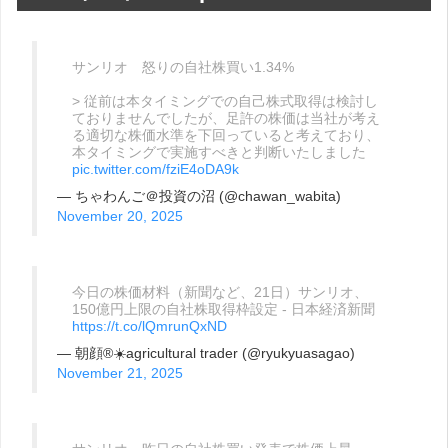
サンリオ 怒りの自社株買い1.34%
> 従前は本タイミングでの自己株式取得は検討し
ておりませんでしたが、足許の株価は当社が考え
る適切な株価水準を下回っていると考えており、
本タイミングで実施すべきと判断いたしました
pic.twitter.com/fziE4oDA9k
— ちゃわんご＠投資の沼 (@chawan_wabita)
November 20, 2025
今日の株価材料（新聞など、21日）サンリオ、
150億円上限の自社株取得枠設定 - 日本経済新聞
https://t.co/lQmrunQxND
— 朝顔®︎☀️agricultural trader (@ryukyuasagao)
November 21, 2025