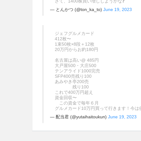
さて、1400株買い増ししようかな❓
— とんかつ (@ton_ka_to)
June 19, 2023
ジェフグルメカード
412枚〜
1束50枚×8段＋12枚
20万円からお釣180円
名古屋は高い@ 485円
大戸屋500・大庄500
テンアライド1000完売
SFP400売残り100
あみやき亭200売
残り100
これで400万円超え
資金回収〜
この資金で毎年６月
グルメカード10万円買って行きます！今は
— 配当君 (@yutaihaitoukun)
June 19, 2023