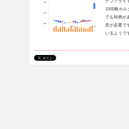
テンアライ
1500株
でも特典が
意が必要で
いるようで