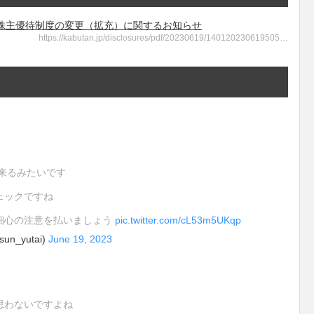
報 - 株主優待制度の変更（拡充）に関するお知らせ
https://kabutan.jp/disclosures/pdf/20230619/140120230619505…
出来るみたいです
ェックですね
細心の注意を払いましょう
pic.twitter.com/cL53m5UKqp
_yutai)
June 19, 2023
思わないですよね