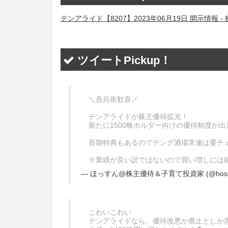
テンアライド【8207】2023年06月19日 開示情
ツイートPickup！
＼呑兵衛歓喜／
テンアライドが株主優待拡充！
新たに1500株ホルダー向けの優待制度が
長期特典もあるのでテング酒場常連は要チ
※業績が良い訳ではないので買い増しには
— ほっすん@株主優待＆子育て投資家 (@hossun
こわいこわい
テンアライドなら、優待改悪か廃止としか