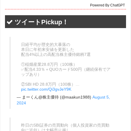
Powered By ChatGPT
ツイートPickup！
日経平均が歴史的大暴落の
本日に年初来安値を更新した
配当4%以上の高配当株主優待銘柄7選
①稲畑産業28.8万円（100株）
✅配当4.33％＋QUOカード500円（継続保有でア
ップあり）
②SBI HD 28.8万円（100株）…
pic.twitter.com/Qi3gvJeY9K
— まーくん@株主優待 (@maakun1988)
August 5,
2024
昨日のSBI証券の売買動向（個人投資家の売買動
向に近似）は大幅売り越し