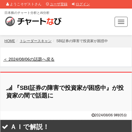
ようこそゲストさん
ユーザ登録
ログイン
日本株のチャート分析とAI分析
T
o
g
g
HOME
トレーダースキャン
SBI証券の障害で投資家が困惑中
l
e
n
＜ 2024/08/06の話題へ戻る
a
v
i
g
『SBI証券の障害で投資家が困惑中』が投
a
t
資家の間で話題に
i
o
n
2024/08/06 9時05分
ＡＩで解説！