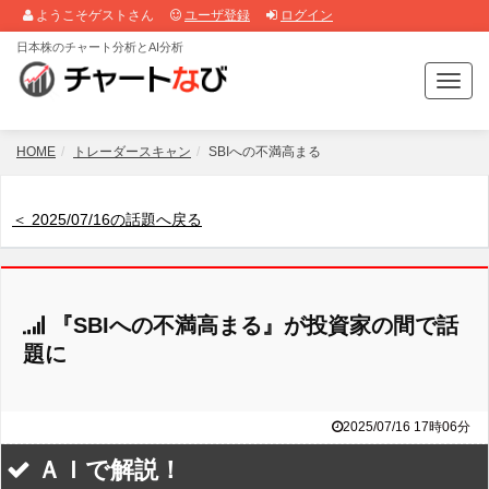
ようこそゲストさん
ユーザ登録
ログイン
日本株のチャート分析とAI分析
T
o
g
g
HOME
トレーダースキャン
SBIへの不満高まる
l
e
n
＜ 2025/07/16の話題へ戻る
a
v
i
g
『SBIへの不満高まる』が投資家の間で話
a
t
題に
i
o
n
2025/07/16 17時06分
ＡＩで解説！