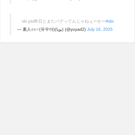
sbi pts昨日とまたバグってんじゃねぇーかー
#sbi
— 素人○○‍♂️(유우야)(يويا) (@yuyad2)
July 16, 2025