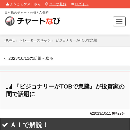
ようこそゲストさん
ユーザ登録
ログイン
日本株のチャート分析とAI分析
T
o
g
g
HOME
トレーダースキャン
ビジョナリーがTOBで急騰
l
e
n
＜ 2023/10/11の話題へ戻る
a
v
i
g
『ビジョナリーがTOBで急騰』が投資家の
a
t
間で話題に
i
o
n
2023/10/11 9時22分
ＡＩで解説！