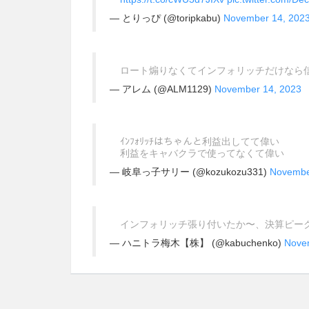
— とりっぴ (@toripkabu)
November 14, 202
ロート煽りなくてインフォリッチだけなら
— アレム (@ALM1129)
November 14, 2023
ｲﾝﾌｫﾘｯﾁはちゃんと利益出してて偉い
利益をキャバクラで使ってなくて偉い
— 岐阜っ子サリー (@kozukozu331)
Novembe
インフォリッチ張り付いたか〜、決算ピー
— ハニトラ梅木【株】 (@kabuchenko)
Nove