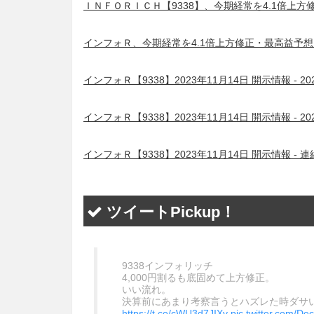
ＩＮＦＯＲＩＣＨ【9338】、今期経常を4.1倍上方
インフォＲ、今期経常を4.1倍上方修正・最高益予想を
インフォＲ【9338】2023年11月14日 開示情報 -
インフォＲ【9338】2023年11月14日 開示情報 -
インフォＲ【9338】2023年11月14日 開示情報
ツイートPickup！
9338インフォリッチ
4,000円割るも底固めて上方修正。
いい流れ。
決算前にあまり考察言うとハズレた時ダサ
https://t.co/cWU3d7JIXv
pic.twitter.com/