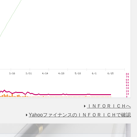
ＩＮＦＯＲＩＣＨへ
YahooファイナンスのＩＮＦＯＲＩＣＨで確認