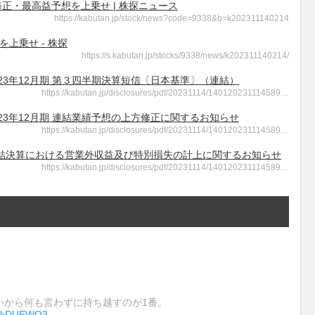
修正・最高益予想を上乗せ | 株探ニュース
https://kabutan.jp/stock/news?code=9338&b=k202311140214
上乗せ - 株探
https://s.kabutan.jp/stocks/9338/news/k202311140214/
 2023年12月期 第３四半期決算短信〔日本基準〕（連結）
https://kabutan.jp/disclosures/pdf/20231114/140120231114589…
 2023年12月期 連結業績予想の上方修正に関するお知らせ
https://kabutan.jp/disclosures/pdf/20231114/140120231114589…
 - 連結決算における営業外収益及び特別損失の計上に関するお知らせ
https://kabutan.jp/disclosures/pdf/20231114/140120231114589…
いから何も言わずに持ち越すのが1番。
DeckDUEWQ3