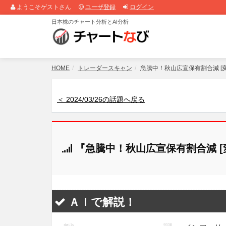
ようこそゲストさん
ユーザ登録
ログイン
日本株のチャート分析とAI分析
HOME
トレーダースキャン
急騰中！秋山広宣保有割合減 [変
＜ 2024/03/26の話題へ戻る
『急騰中！秋山広宣保有割合減 [
ＡＩで解説！