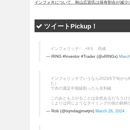
インフォＲについて、秋山広宣氏は保有割合が減少したと
ツイートPickup！
インフォリッチ↑ +9％ 高値
— RING #Investor #Trader (@xRINGx)
March
インフォリッチでいうなら2023/5下旬
た）
で赤の週足中期線割ったら全利確
このあとも上がることは全然あるだろうけ
くよりは同じようなタイミングの他の銘柄
— Rob (@txjmdagjmwtjm)
March 26, 2024