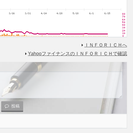
ＩＮＦＯＲＩＣＨへ
YahooファイナンスのＩＮＦＯＲＩＣＨで確認
投稿