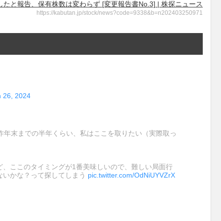
報告、保有株数は変わらず [変更報告書No.3] | 株探ニュース
https://kabutan.jp/stock/news?code=9338&b=n202403250971
 26, 2024
から昨年末までの半年くらい、私はここを取りたい（実際取っ
ど、ここのタイミングが1番美味しいので、難しい局面行
ないかな？って探してしまう
pic.twitter.com/OdNiUYVZrX