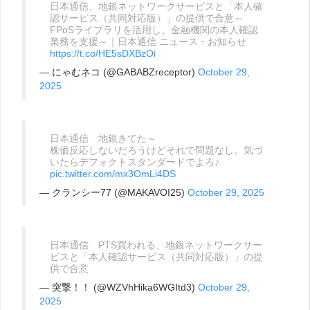
日本通信、地銀ネットワークサービスと「本人確
認サービス（共同対応版）」の提供で合意～
FPoSライブラリを活用し、金融機関の本人確認
業務を支援～｜日本通信 ニュース・お知らせ
https://t.co/HE5sDXBzOi
— にゃむネコ (@GABABZreceptor)
October 29,
2025
日本通信 地銀きてた～
株価反応しないだろうけどそれで問題なし。気づ
いたらデフォクトスタンダードでよろ♪
pic.twitter.com/mx3OmLi4DS
— クランシー77 (@MAKAVOI25)
October 29, 2025
日本通信 PTS買われる、地銀ネットワークサー
ビスと「本人確認サービス（共同対応版）」の提
供で合意
— 突撃！！ (@WZVhHika6WGItd3)
October 29,
2025