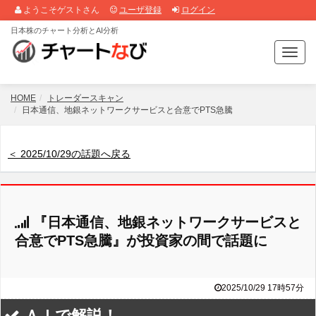
ようこそゲストさん
ユーザ登録
ログイン
日本株のチャート分析とAI分析
T
o
g
g
HOME
トレーダースキャン
l
日本通信、地銀ネットワークサービスと合意でPTS急騰
e
n
a
＜ 2025/10/29の話題へ戻る
v
i
g
a
『日本通信、地銀ネットワークサービスと
t
i
合意でPTS急騰』が投資家の間で話題に
o
n
2025/10/29 17時57分
ＡＩで解説！