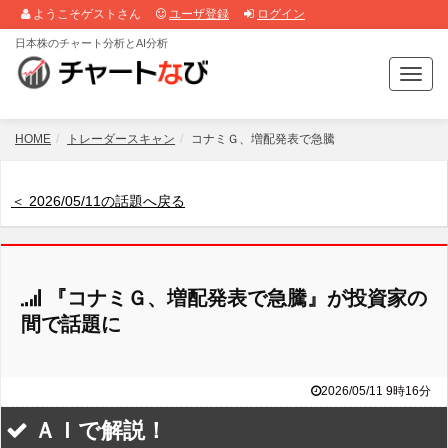
ようこそゲストさん
ユーザ登録
ログイン
日本株のチャート分析とAI分析
T
o
g
g
HOME
トレーダースキャン
コナミＧ、増配発表で急騰
l
e
n
＜ 2026/05/11の話題へ戻る
a
v
i
g
『コナミＧ、増配発表で急騰』が投資家の
a
t
間で話題に
i
o
n
2026/05/11 9時16分
ＡＩで解説！