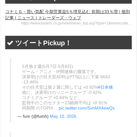
コナミＧ－買い気配 今期営業益5％増見込む 前期は33％増 | 個別
記事 | ニュース | トレーダーズ・ウェブ
https://www.traders.co.jp/news/news_top.asp?type=1&newscode…
ツイートPickup！
5月第２週(5月7日-5月8日)
ゲーム・アニメ・IP関連株の騰落です。
決算明けの任天堂ADRはPTS以上に下落 6643
-13.46%
その任天堂は第２週に関しては +0.92%
#日本株
他に、決算明けのソニーグループ -0.42%
コナミグループ +0.84% など。
監視中のこのセクター23銘柄平均は +0.91%
同期間 のTOPIX…
pic.twitter.com/SvhMX4ewQs
— fum (@fumh)
May 10, 2026