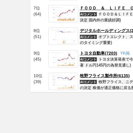
7位
ＦＯＯＤ ＆ ＬＩＦＥ ＣＯ
(64)
ＦＯＯＤ＆ＬＩＦＥ
AIコメント
決定 国内外の業績好調)
8位
デジタルホールディングス(23
(51)
オプトエレクト、ス
AIコメント
のタイミング重要)
9位
トヨタ自動車(7203)
Y
K
掲
(45)
トヨタ決算発表で今
AIコメント
著 ドル円145円の為替見通し)
10位
牧野フライス製作所(6135)
(39)
牧野フライス、ニデ
AIコメント
の決定 株価が適正価格に戻る