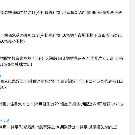
後の株価動向に注目(今期最終利益は7％減見込む 前期から増配を発表
、株価急落の真相は？(今期純利益は6%増も市場予想下回る 配当金は
.6%減少予想)
と増配で投資家を魅了！(今期最終は4％増益見込み 年間配当が5.2円から
.81％を自社株買い)
掲
目株に急浮上！(社債と新株発行で資金調達 ビットコインの含み益116
高い)
計画、注目集まる！(今期経常は2%増益予想 前期配当を4円増額 スイッ
Y
K
掲
も今期非開示(前期最終は黒字浮上 今期業績は非開示 減損損失が計上)