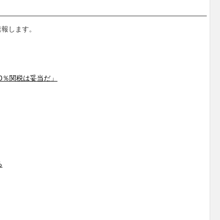
速報します。
80％関税は妥当だ」
る