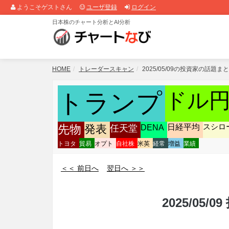
ようこそゲストさん
ユーザ登録
ログイン
日本株のチャート分析とAI分析
HOME
トレーダースキャン
2025/05/09の投資家の話題ま
ドル
トランプ
発表
任天堂
DENA
日経平均
スシロ
先物
トヨタ
貿易
オプト
自社株
米英
経常
増益
業績
＜＜ 前日へ
翌日へ ＞＞
2025/05