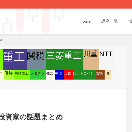
Home
講座一覧
とめ
川重
NTT
関税
重工
三菱重工
円
ー
優待
川崎重工
メタプラ
発言
中国
合意
ビットコイン
防衛
IHI
/09 投資家の話題まとめ