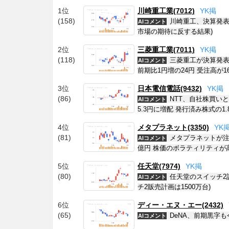
1位
川崎重工業(7012)
Y
K
掲
(158)
川崎重工、決算発表
AIコメント
市場の期待に反する結果)
2位
三菱重工業(7011)
Y
K
掲
(118)
三菱重工が決算発表
AIコメント
前期比1円増の24円 受注高が16
3位
日本電信電話(9432)
Y
K
掲
(86)
NTT、自社株買い
AIコメント
5.3円に増配 発行済み株式の1
4位
メタプラネット(3350)
Y
K
(81)
メタプラネットが注
AIコメント
億円 株価のボラティリティが
5位
任天堂(7974)
Y
K
掲
(80)
任天堂のスイッチ2
AIコメント
チ2販売計画は1500万台)
6位
ディー・エヌ・エー(2432)
(65)
DeNA、前期黒字
AIコメント