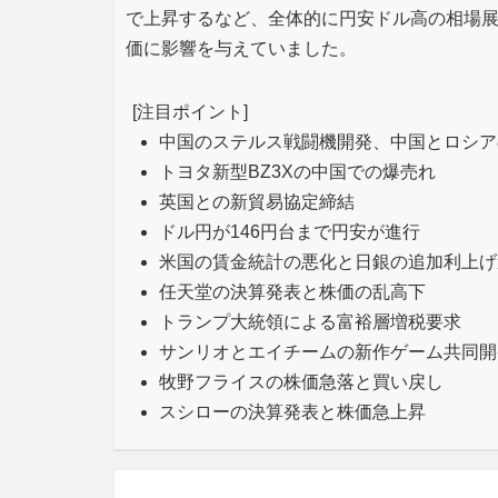
で上昇するなど、全体的に円安ドル高の相場
価に影響を与えていました。
[注目ポイント]
中国のステルス戦闘機開発、中国とロシア
トヨタ新型BZ3Xの中国での爆売れ
英国との新貿易協定締結
ドル円が146円台まで円安が進行
米国の賃金統計の悪化と日銀の追加利上げ
任天堂の決算発表と株価の乱高下
トランプ大統領による富裕層増税要求
サンリオとエイチームの新作ゲーム共同開
牧野フライスの株価急落と買い戻し
スシローの決算発表と株価急上昇