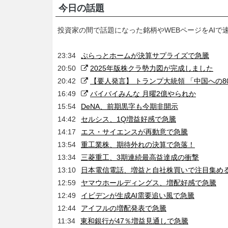
今日の話題
投資家の間で話題になった銘柄やWEBページをAIで
23:34
ぷらっとホームが決算サプライズで急騰
20:50
2025年版株クラ勢力図が完成しました
20:42
【要人発言】 トランプ大統領 「中国への
16:49
バイバイみんな 月曜2億やられか
15:54
DeNA、前期黒字も今期非開示
14:42
セルシス、1Q増益好感で急騰
14:17
エス・サイエンスが再動意で急騰
13:54
重工業株、期待外れの決算で急落！
13:34
三菱重工、3期連続最高益達成の衝撃
13:10
日本電信電話、増益と自社株買いで注目集め
12:59
ヤマウホールディングス、増配好感で急騰
12:49
イビデンが生成AI需要追い風で急騰
12:44
アイフルの増配発表で急騰
11:34
東和銀行が47％増益見通しで急騰