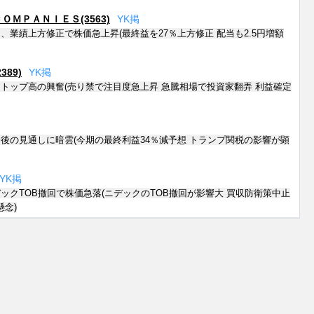
ＭＰＡＮＩＥＳ(3563)
Y
K
掲
、業績上方修正で株価急上昇(最終益を27％上方修正 配当も2.5円増額
89)
Y
K
掲
トップ高の興奮(売り禁で注目度急上昇 急騰相場で投資家翻弄 利益確定
後の見通しに暗雲(今期の最終利益34％減予想 トランプ関税の影響が顕
Y
K
掲
ックTOB撤回で株価急落(ニデックのTOB撤回が影響大 買収防衛策中止
懸念)