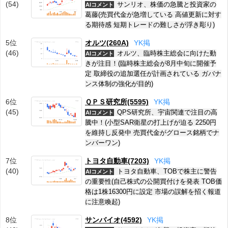
(54)
サンリオ、株価の急騰と投資家の
AIコメント
葛藤(売買代金が急増している 高値更新に対す
る期待感 短期トレードの難しさが浮き彫り)
5位
オルツ(260A)
Y
K
掲
(46)
オルツ、臨時株主総会に向けた動
AIコメント
きが注目！(臨時株主総会が8月中旬に開催予
定 取締役の追加選任が計画されている ガバナ
ンス体制の強化が目的)
6位
ＱＰＳ研究所(5595)
Y
K
掲
(45)
QPS研究所、宇宙関連で注目の高
AIコメント
騰中！(小型SAR衛星の打上げが迫る 2250円
を維持し反発中 売買代金がグロース銘柄でナ
ンバーワン)
7位
トヨタ自動車(7203)
Y
K
掲
(40)
トヨタ自動車、TOBで株主に警告
AIコメント
の重要性(自己株式の公開買付けを発表 TOB価
格は1株16300円に設定 市場の誤解を招く報道
に注意喚起)
8位
サンバイオ(4592)
Y
K
掲