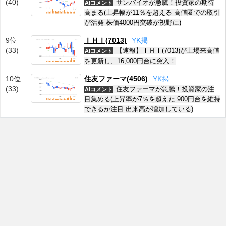
(40)
サンバイオが急騰！投資家の期待
AIコメント
高まる(上昇幅が11％を超える 高値圏での取引
が活発 株価4000円突破が視野に)
9位
ＩＨＩ(7013)
Y
K
掲
(33)
【速報】ＩＨＩ(7013)が上場来高値
AIコメント
を更新し、16,000円台に突入！
10位
住友ファーマ(4506)
Y
K
掲
(33)
住友ファーマが急騰！投資家の注
AIコメント
目集める(上昇率が7％を超えた 900円台を維持
できるか注目 出来高が増加している)