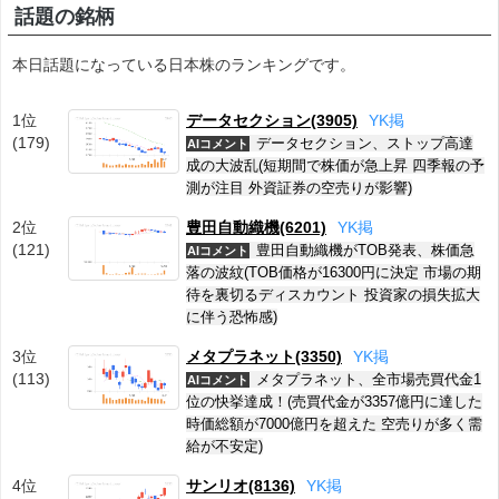
話題の銘柄
本日話題になっている日本株のランキングです。
1位
データセクション(3905)
Y
K
掲
(179)
データセクション、ストップ高達
AIコメント
成の大波乱(短期間で株価が急上昇 四季報の予
測が注目 外資証券の空売りが影響)
2位
豊田自動織機(6201)
Y
K
掲
(121)
豊田自動織機がTOB発表、株価急
AIコメント
落の波紋(TOB価格が16300円に決定 市場の期
待を裏切るディスカウント 投資家の損失拡大
に伴う恐怖感)
3位
メタプラネット(3350)
Y
K
掲
(113)
メタプラネット、全市場売買代金1
AIコメント
位の快挙達成！(売買代金が3357億円に達した
時価総額が7000億円を超えた 空売りが多く需
給が不安定)
4位
サンリオ(8136)
Y
K
掲