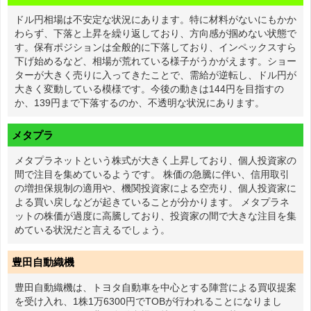
ドル円相場は不安定な状況にあります。特に材料がないにもかか
わらず、下落と上昇を繰り返しており、方向感が掴めない状態で
す。保有ポジションは全般的に下落しており、インペックスすら
下げ始めるなど、相場が荒れている様子がうかがえます。ショー
ターが大きく売りに入ってきたことで、需給が逆転し、ドル円が
大きく変動している模様です。今後の動きは144円を目指すの
か、139円まで下落するのか、不透明な状況にあります。
メタプラ
メタプラネットという株式が大きく上昇しており、個人投資家の
間で注目を集めているようです。 株価の急騰に伴い、信用取引
の増担保規制の適用や、機関投資家による空売り、個人投資家に
よる買い戻しなどが起きていることが分かります。 メタプラネ
ットの株価が過度に高騰しており、投資家の間で大きな注目を集
めている状況だと言えるでしょう。
豊田自動織機
豊田自動織機は、トヨタ自動車を中心とする陣営による買収提案
を受け入れ、1株1万6300円でTOBが行われることになりまし