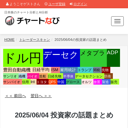
ようこそゲストさん
ユーザ登録
ログイン
日本株のチャート分析とAI分析
T
o
g
g
HOME
トレーダースキャン
2025/06/04の投資家の話題まとめ
l
e
ADP
メタプラ
デーセク
ドル円
n
a
v
豊田自動織機
日経平均
ISM
雇用統計
トランプ
関税
先物
i
サンリオ
織機
バイオ
造船
日経先物
半導体
データセクション
防衛
g
サンバイオ
信用
IHI
トヨタ
QPS
中国
グロース
オルツ
放置
製造
販売
a
t
＜＜ 前日へ
翌日へ ＞＞
i
o
n
2025/06/04 投資家の話題まとめ