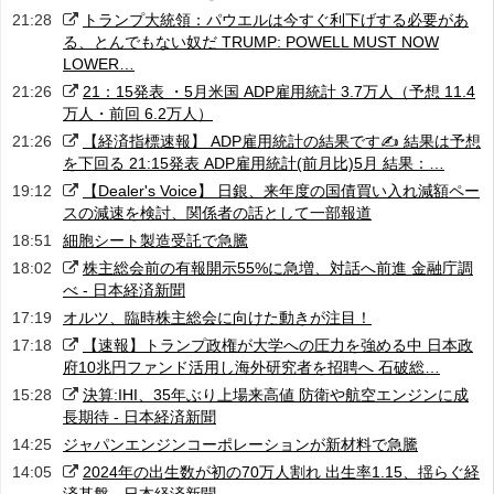
21:28
トランプ大統領：パウエルは今すぐ利下げする必要があ
る、とんでもない奴だ TRUMP: POWELL MUST NOW
LOWER…
21:26
21：15発表 ・5月米国 ADP雇用統計 3.7万人（予想 11.4
万人・前回 6.2万人）
21:26
【経済指標速報】 ADP雇用統計の結果です✍️ 結果は予想
を下回る 21:15発表 ADP雇用統計(前月比)5月 結果：…
19:12
【Dealer's Voice】 日銀、来年度の国債買い入れ減額ペー
スの減速を検討、関係者の話として一部報道
18:51
細胞シート製造受託で急騰
18:02
株主総会前の有報開示55%に急増、対話へ前進 金融庁調
べ - 日本経済新聞
17:19
オルツ、臨時株主総会に向けた動きが注目！
17:18
【速報】トランプ政権が大学への圧力を強める中 日本政
府10兆円ファンド活用し海外研究者を招聘へ 石破総…
15:28
決算:IHI、35年ぶり上場来高値 防衛や航空エンジンに成
長期待 - 日本経済新聞
14:25
ジャパンエンジンコーポレーションが新材料で急騰
14:05
2024年の出生数が初の70万人割れ 出生率1.15、揺らぐ経