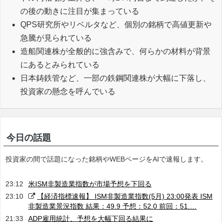
の後の動きに注目が集まっている
QPS研究所やリベルタなど、個別の銘柄で高値更新や
急騰が見られている
造船関連株が全般的に強含みで、何らかの材料が背景
にあるとみられている
日本鋳鉄管など、一部の鉄鋼関連株が大幅に下落し、
投資家の懸念を呼んでいる
今日の話題
投資家の間で話題になった銘柄やWEBページをAIで速報します。
23:12
米ISM非製造業指数が市場予想を下回る
23:10
【経済指標速報】 ISM非製造業指数(5月) 23:00発表 ISM
非製造業景況指数 結果：49.9 予想：52.0 前回：51.…
21:33
ADP雇用統計、予想を大幅下回る結果に