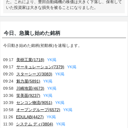
た。これにより、豊田自動織機の株価は大きく下落し、保有して
いた投資家は大きな損失を被ることになりました。
今日、急騰し始めた銘柄
今日動き始めた銘柄(初動株)を速報します。
09:17
美樹工業(1718)
Y
K
掲
09:17
サーキュレーション(7379)
Y
K
掲
09:20
スターシーズ(3083)
Y
K
掲
09:24
魁力屋(5891)
Y
K
掲
09:58
川崎地質(4673)
Y
K
掲
10:36
笑美面(9237)
Y
K
掲
10:39
センコン物流(9051)
Y
K
掲
10:58
オープングループ(6572)
Y
K
掲
11:26
EDULAB(4427)
Y
K
掲
11:30
システム ディ(3804)
Y
K
掲