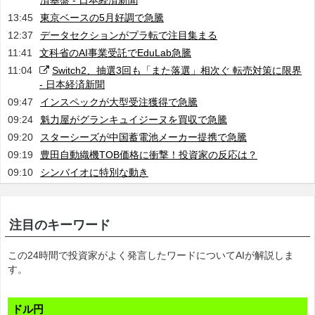
済基盤 - 日本経済新聞
13:45
東京ベースの5月好調で急騰
12:37
データセクションがプラ転で注目集まる
11:41
文科省のAI事業受託でEduLab急騰
11:04
Switch2、抽選3回も「また落選」相次ぐ 転売対策に限界
- 日本経済新聞
09:47
インスペックが大型受注獲得で急騰
09:24
魁力屋がグランキュイジーヌを買収で急騰
09:20
スターシーズが中国蓄電池メーカー提携で急騰
09:19
豊田自動織機TOB価格に衝撃！投資家の反応は？
09:10
シンバイオに特別な動き
注目のキーワード
この24時間で投資家がよく発言したワードについてAIが解説しま
す。
ドル円