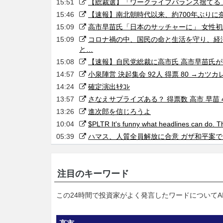
15:51
【総裁選】「ワークライフバランス捨てる
15:46
【速報】南北朝時代以来、約700年ぶりに
15:09
高市早苗氏「日本のサッチャーに」 女性初
15:09
コロナ禍の中、国民の命と生活を守り、経
と…
15:08
【速報】自民党総裁に高市氏 高市早苗氏
14:57
小泉陣営 決起集会 92人 得票 80 →カ
14:24
確定演出ｷﾀｺﾚ
13:57
さなえサプライズある？ 得票数 高市 早苗 41
13:26
進次郎を信じろうよ
10:04
$PLTR It's funny what headlines can do. Th
05:39
ハマス、人質全員解放に合意 ガザ和平案で回
注目のキーワード
この24時間で投資家がよく発言したワードについてA