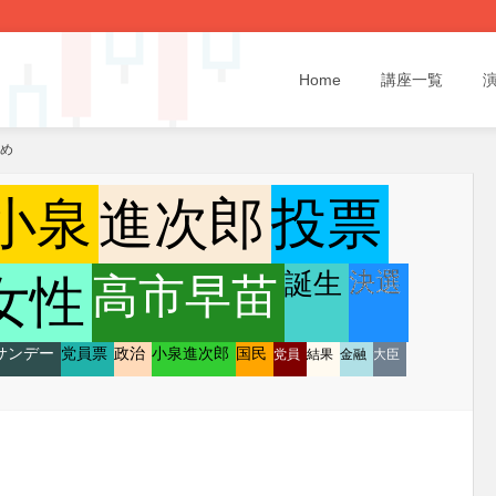
Home
講座一覧
とめ
小泉
進次郎
投票
決選
誕生
高市早苗
女性
サンデー
党員票
政治
小泉進次郎
国民
党員
結果
金融
大臣