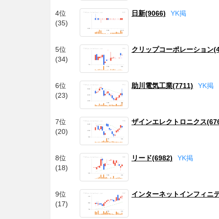
4位
日新(9066)
Y
K
掲
(35)
5位
クリップコーポレーション(47
(34)
6位
助川電気工業(7711)
Y
K
掲
(23)
7位
ザインエレクトロニクス(676
(20)
8位
リード(6982)
Y
K
掲
(18)
9位
インターネットインフィニティ
(17)