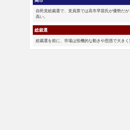
高市
自民党総裁選で、党員票では高市早苗氏が優勢だが
高い。
総裁選
総裁選を前に、市場は投機的な動きや思惑で大きく