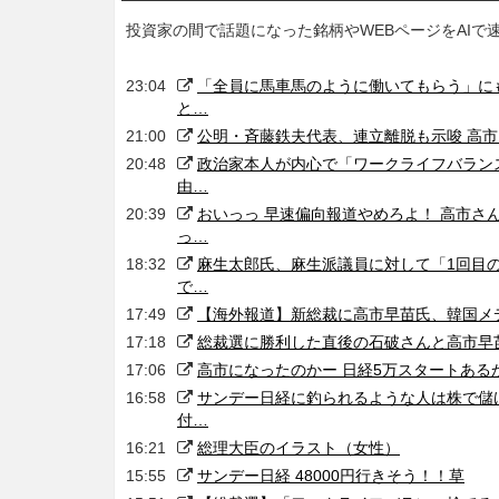
投資家の間で話題になった銘柄やWEBページをAIで
23:04
「全員に馬車馬のように働いてもらう」に
と…
21:00
公明・斉藤鉄夫代表、連立離脱も示唆 高
20:48
政治家本人が内心で「ワークライフバラン
由…
20:39
おいっっ 早速偏向報道やめろよ！ 高市さ
っ…
18:32
麻生太郎氏、麻生派議員に対して「1回目の
で…
17:49
【海外報道】新総裁に高市早苗氏、韓国メ
17:18
総裁選に勝利した直後の石破さんと高市早
17:06
高市になったのかー 日経5万スタートある
16:58
サンデー日経に釣られるような人は株で儲
付…
16:21
総理大臣のイラスト（女性）
15:55
サンデー日経 48000円行きそう！！草