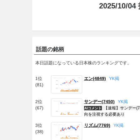
2025/10
話題の銘柄
本日話題になっている日本株のランキングです。
1位
エン(4849)
Y
K
掲
(81)
2位
サンデー(7450)
Y
K
掲
(67)
【速報】サンデー(
AIコメント
向を注視する必要あり
3位
リズム(7769)
Y
K
掲
(38)