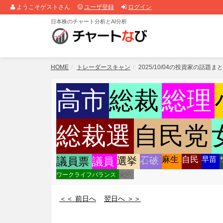
ようこそゲストさん
ユーザ登録
ログイン
日本株のチャート分析とAI分析
HOME
トレーダースキャン
2025/10/04の投資家の話題ま
高市
総裁
総理
総裁選
自民党
麻生
自民
早苗
議員票
議員
選挙
石破
ワークライフバランス
支持
＜＜ 前日へ
翌日へ ＞＞