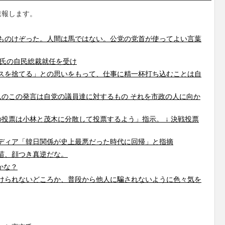
速報します。
ものけぞった。人間は馬ではない。公党の党首が使ってよい言葉
市氏の自民総裁就任を受け
スを捨てる」との思いをもって、仕事に精一杯打ち込むことは自
んのこの発言は自党の議員達に対するもの それを市政の人に向か
投票は小林と茂木に分散して投票するよう」指示。 ↓ 決戦投票
ディア「韓日関係が史上最悪だった時代に回帰」と指摘
苗、顔つき真逆だな。
かな？
けられないどころか、普段から他人に騙されないように色々気を