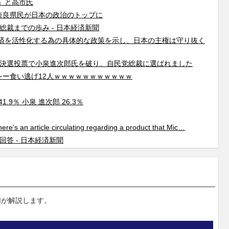
」と高市氏
奈良県民が日本の政治のトップに
総裁までの歩み - 日本経済新聞
済を活性化する為の具体的な政策を示し、日本の主権は守り抜く
が決選投票で小泉進次郎氏を破り、自民党総裁に選ばれました
ツカレー食い逃げ12人ｗｗｗｗｗｗｗｗｗｗｗ
.9％ 小泉 進次郎 26.3％
ere's an article circulating regarding a product that Mic…
答 - 日本経済新聞
Iが解説します。