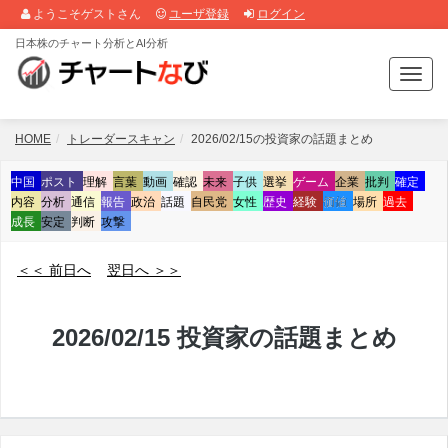
ようこそゲストさん
ユーザ登録
ログイン
日本株のチャート分析とAI分析
T
o
g
g
HOME
トレーダースキャン
2026/02/15の投資家の話題まとめ
l
e
中国
ポスト
理解
言葉
動画
確認
未来
子供
選挙
ゲーム
企業
批判
確定
n
内容
分析
通信
報告
政治
話題
自民党
女性
歴史
経験
価値
場所
過去
a
成長
安定
判断
攻撃
v
i
＜＜ 前日へ
翌日へ ＞＞
g
a
t
2026/02/15 投資家の話題まとめ
i
o
n