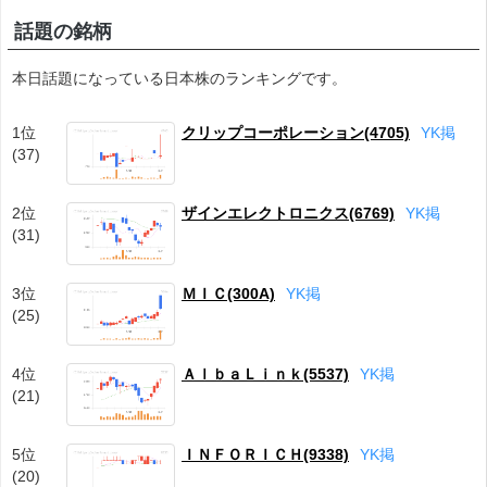
話題の銘柄
本日話題になっている日本株のランキングです。
1位
クリップコーポレーション(4705)
Y
K
掲
(37)
2位
ザインエレクトロニクス(6769)
Y
K
掲
(31)
3位
ＭＩＣ(300A)
Y
K
掲
(25)
4位
ＡｌｂａＬｉｎｋ(5537)
Y
K
掲
(21)
5位
ＩＮＦＯＲＩＣＨ(9338)
Y
K
掲
(20)