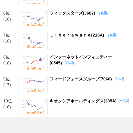
6位
フィックスターズ(3687)
Y
K
掲
(18)
7位
Ｌｉｂｅｒａｗａｒｅ(218A)
Y
K
掲
(18)
8位
インターネットインフィニティー
(18)
(6545)
Y
K
掲
9位
フィードフォースグループ(7068)
Y
K
掲
(17)
10位
キオクシアホールディングス(285A)
Y
K
掲
(16)