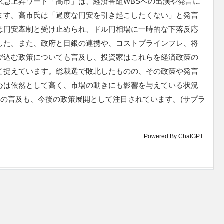
家急上昇ワード「高市」は、経済番組WBSへの出演や発言に
ます。高市氏は「過度な円安を引き起こしたくない」と発言
は円安牽制と受け止められ、ドル円相場に一時的な下落反応
した。また、政府と日銀の連携や、コストプラインフレ、将
び込む政策についても言及し、投資家はこれらを経済政策の
て捉えています。総裁選で敗北したものの、その政策や発言
心は依然として高く、市場の動きにも影響を与えている状況
の言及も、今後の政策展開として注目されています。(サプラ
Powered By ChatGPT