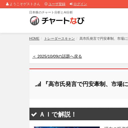
ようこそゲストさん
ユーザ登録
ログイン
日本株のチャート分析とAI分析
HOME
トレーダースキャン
高市氏発言で円安牽制、市場に
＜ 2025/10/09の話題へ戻る
『高市氏発言で円安牽制、市場に
ＡＩで解説！