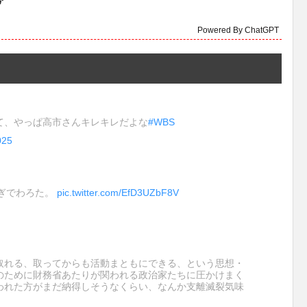
Powered By ChatGPT
て、やっぱ高市さんキレキレだよな
#WBS
025
すぎでわろた。
pic.twitter.com/EfD3UZbF8V
取れる、取ってからも活動まともにできる、という思想・
のために財務省あたりが関われる政治家たちに圧かけまく
われた方がまだ納得しそうなくらい、なんか支離滅裂気味