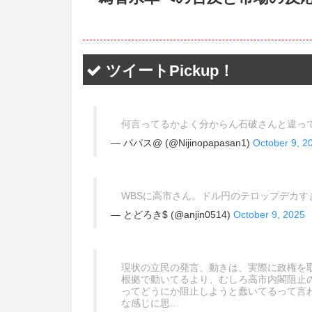
ツイートPickup！
何言ってるかよく分からん石破さんと違っ
— パパス@ (@Nijinopapasan1)
October 9, 2
WBSに高市さん。ドル円のテロップデカ
— とどろき$ (@anjin0514)
October 9, 2025
現状の立民の発言、動きは、実際に政権を
根拠で動いてるより、むしろ高市内閣阻止
ってどうにか阻止しようと蠢いてるって言
な感じに思…