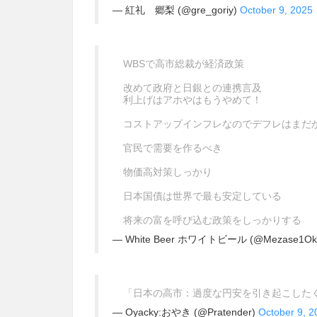
— 紅礼 郷梨 (@gre_goriy)
October 9, 2025
WBSで高市総裁が経済政策
改めて政府と日銀との連携言及
利上げはアホやはもうやめて！
コストアップインフレなのでデフレはまだ
官民で需要を作るべき
物価高対策しっかり
日本国債は世界で最も安定している
将来の富を呼び込む政策をしっかりする
— White Beer ホワイトビール (@Mezase1Ok
「日本の高市：過度な円安を引き起こした
— Oyacky:おやき (@Pratender)
October 9, 2