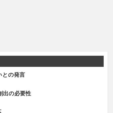
いとの発言
創出の必要性
応