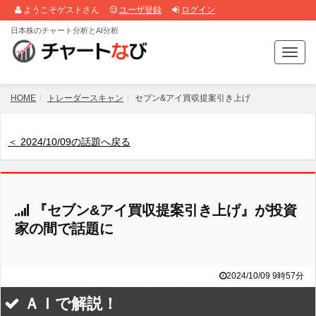
ようこそゲストさん
ユーザ登録
ログイン
日本株のチャート分析とAI分析
T
o
g
g
HOME
トレーダースキャン
セブン&アイ買収提案引き上げ
l
e
n
＜ 2024/10/09の話題へ戻る
a
v
i
g
『セブン&アイ買収提案引き上げ』が投資
a
t
家の間で話題に
i
o
n
2024/10/09 9時57分
ＡＩで解説！