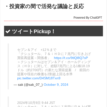
・投資家の間で活発な議論と反応
Powered By ChatGPT
ツイートPickup！
セブン＆アイ +12％まで
「クシュタール、７＆ｉＨＤに７兆円に引き上げ
買収再提案－関係者」
https://t.co/9tlQl8Q7sP
＞クシュタールはセブン＆アイ・ホールディング
ス（ＨＤ）に対して、総額7兆円に上る1株18.19
ドル（約2700円）の新たな買収提案 / 前回の
提案や現在の株価を2割超上回る水準
pic.twitter.com/D4SM18Txn9
— sak (@sak_07_)
October 9, 2024
2024年10月9日 9:44 JST
クシュタール、７＆ｉＨＤに７兆円に引き上げ買