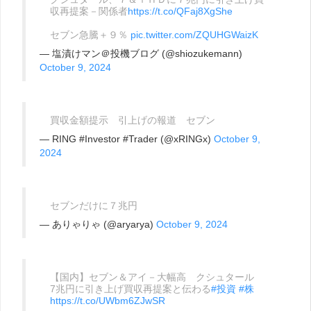
収再提案－関係者
https://t.co/QFaj8XgShe
セブン急騰＋９％
pic.twitter.com/ZQUHGWaizK
— 塩漬けマン＠投機ブログ (@shiozukemann)
October 9, 2024
買収金額提示 引上げの報道 セブン
— RING #Investor #Trader (@xRINGx)
October 9,
2024
セブンだけに７兆円
— ありゃりゃ (@aryarya)
October 9, 2024
【国内】セブン＆アイ－大幅高 クシュタール
7兆円に引き上げ買収再提案と伝わる
#投資
#株
https://t.co/UWbm6ZJwSR