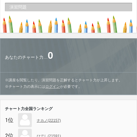
演習問題
0
あなたのチャート力…
※講座を閲覧したり、演習問題を正解するとチャート力が上昇します。
※チャート力の表示には
ログイン
が必要です。
チャート力全国ランキング
1位
ナカノ(22157)
2位
ひでし(21591)