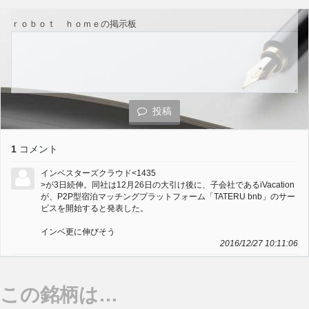
ｒｏｂｏｔ ｈｏｍｅの掲示板
投稿
1
コメント
インベスターズクラウド<1435
>が3日続伸。同社は12月26日の大引け後に、子会社であるiVacation
が、P2P型宿泊マッチングプラットフォーム「TATERU bnb」のサー
ビスを開始すると発表した。
インベ更に伸びそう
2016/12/27 10:11:06
この銘柄は…