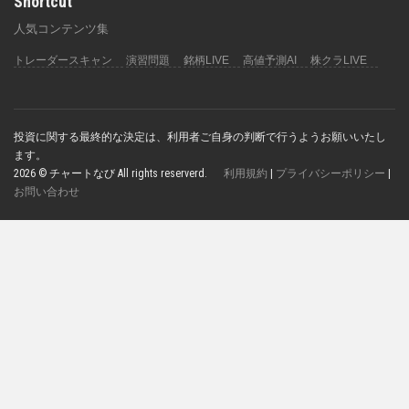
Shortcut
人気コンテンツ集
トレーダースキャン
演習問題
銘柄LIVE
高値予測AI
株クラLIVE
投資に関する最終的な決定は、利用者ご自身の判断で行うようお願いいたし
ます。
2026 © チャートなび All rights reserverd.
利用規約
|
プライバシーポリシー
|
お問い合わせ