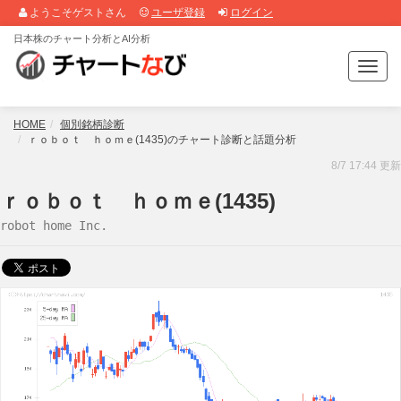
ようこそゲストさん
ユーザ登録
ログイン
日本株のチャート分析とAI分析
T
o
g
g
HOME
個別銘柄診断
l
ｒｏｂｏｔ ｈｏｍｅ(1435)のチャート診断と話題分析
e
8/7 17:44 更新
n
a
ｒｏｂｏｔ ｈｏｍｅ(1435)
v
robot home Inc.
i
g
a
t
i
o
n