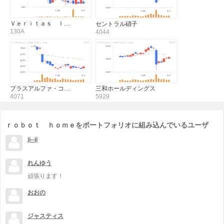
Ｖｅｒｉｔａｓ Ｉ…
セントラル硝子
130A
4044
プラスアルファ・コ…
三和ホールディングス
4071
5929
ｒｏｂｏｔ ｈｏｍｅをポートフォリオに組み込んでいるユーザ
ji--ji
れんゆう
頑張ります！
おおの
ジャスティス