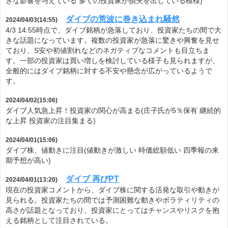
きな影響を与えている 多くの投資家が損失を出している模様)
ダイブの荒波に巻き込まれ騒然
2024/04/03(14:55)
4/3 14:55時点で、ダイブ銘柄が急落しており、投資家たちの間で大
きな話題になっています。複数の投資家が急落に驚きや興奮を見せ
ており、S安や初値割れなどのネガティブなコメントも目立ちま
す。一部の投資家は買い増しを検討している様子も見られますが、
全般的にはダイブ銘柄に対する不安や懸念が広がっているようで
す。
2024/04/02(15:06)
ダイブ人気急上昇！投資家の関心が高まる(庄子氏が5％保有 継続的
な上昇 投資家の注目集まる)
2024/04/01(15:06)
ダイブ株、値動きに注目(値動きが激しい 時価総額低い 四季報の来
期予想が高い)
ダイブ 再びPT
2024/04/01(13:20)
現在の投資家コメントから、ダイブ株に関する活発な取引や動きが
見られる。投資家たちの間では予測困難な動きやボラティリティの
高さが話題となっており、投資家にとってはチャンスやリスクを抱
える銘柄として注目されている。