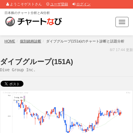
ようこそゲストさん
ユーザ登録
ログイン
日本株のチャート分析とAI分析
T
o
g
g
HOME
個別銘柄診断
ダイブグループ(151a)のチャート診断と話題分析
l
8/7 17:44 更新
e
n
ダイブグループ(151A)
a
Dive Group Inc.
v
i
g
a
t
i
o
n