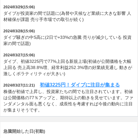
2024/03/29(15:06)
ダイブが投資家の間で話題に(為替や天候など業績に大きな影響 人
材確保が課題 売り手市場での取引が続く)
2024/03/28(15:06)
ダイブ騒ぎの中S高に(2日で+33%の急騰 売りが減少している 投資
家の間で話題)
2024/03/27(15:06)
ダイブ、初値3225円で77%上回る新規上場(初値が公開価格を大幅
上回る 売上高38.8%増、経常利益252.3%増の好業績見通し 動きが
激しくボラティリティが大きい)
初値3225円！ダイブに注目が集まる
2024/03/27(11:21)
株価が初値で上昇し、投資家たちの間でも注目されています。初値
は公開価格の77％アップと、期待以上の動きを見せています。ファ
ンダメンタル面も悪くなく、成長性を考慮すれば今後の動向に注目
が集まりそうです。
急騰開始した日(初動)