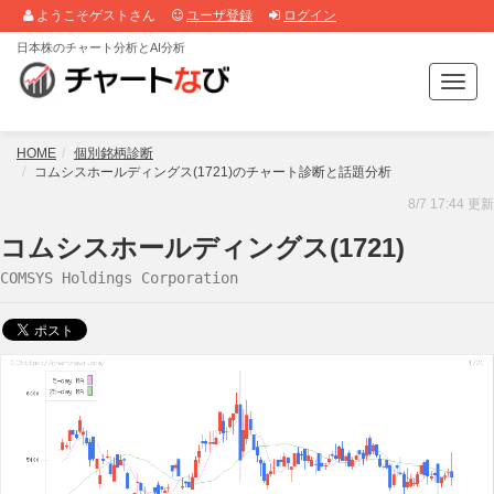
ようこそゲストさん
ユーザ登録
ログイン
日本株のチャート分析とAI分析
T
o
g
g
HOME
個別銘柄診断
l
コムシスホールディングス(1721)のチャート診断と話題分析
e
8/7 17:44 更新
n
a
コムシスホールディングス(1721)
v
COMSYS Holdings Corporation
i
g
a
t
i
o
n