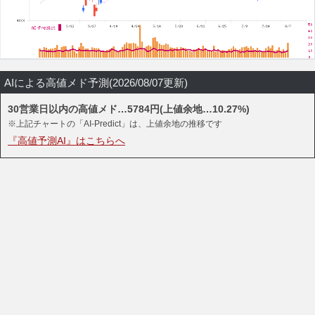
AIによる高値メド予測(2026/08/07更新)
30営業日以内の高値メド…5784円(上値余地…10.27%)
※上記チャートの「AI-Predict」は、上値余地の推移です
『高値予測AI』はこちらへ