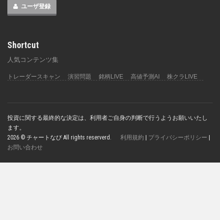
ユーザ登録
Shortcut
人気コンテンツ集
トレーダースキャン
演習問題
銘柄LIVE
高値予測AI
株クラLIVE
投資に関する最終的な決定は、利用者ご自身の判断で行うようお願いいたし
ます。
2026 © チャートなび All rights reserverd.
利用規約
|
プライバシーポリシー
|
お問い合わせ