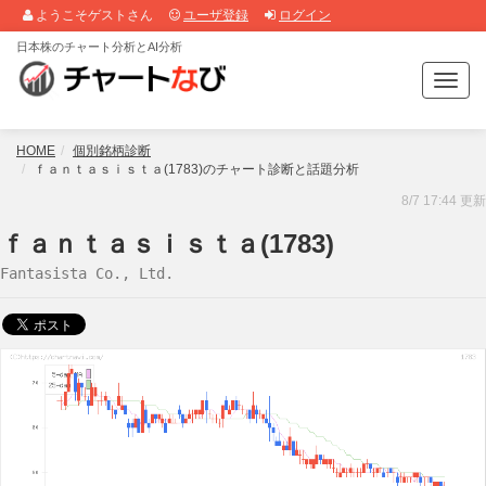
ようこそゲストさん
ユーザ登録
ログイン
日本株のチャート分析とAI分析
T
o
g
g
HOME
個別銘柄診断
l
ｆａｎｔａｓｉｓｔａ(1783)のチャート診断と話題分析
e
8/7 17:44 更新
n
a
ｆａｎｔａｓｉｓｔａ(1783)
v
Fantasista Co., Ltd.
i
g
a
t
i
o
n