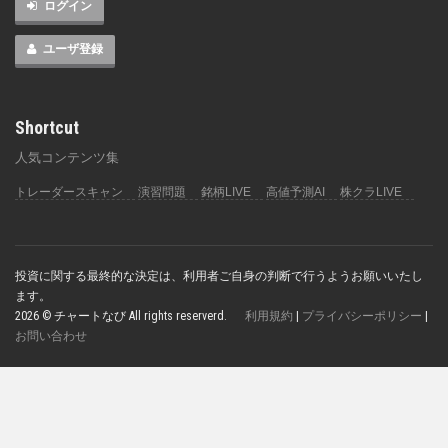
ログイン
ユーザ登録
Shortcut
人気コンテンツ集
トレーダースキャン
演習問題
銘柄LIVE
高値予測AI
株クラLIVE
投資に関する最終的な決定は、利用者ご自身の判断で行うようお願いいたし
ます。
2026 © チャートなび All rights reserverd.
利用規約
|
プライバシーポリシー
|
お問い合わせ