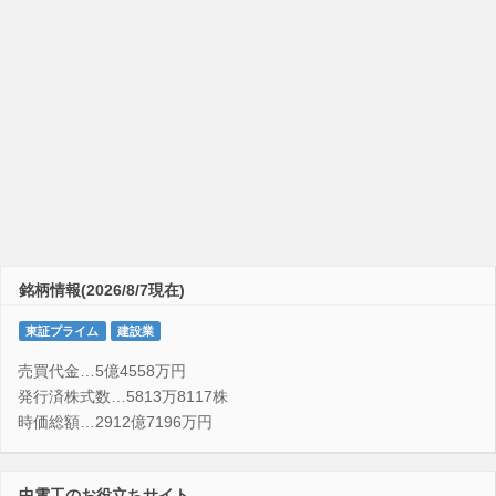
銘柄情報(2026/8/7現在)
東証プライム
建設業
売買代金…5億4558万円
発行済株式数…5813万8117株
時価総額…2912億7196万円
中電工のお役立ちサイト