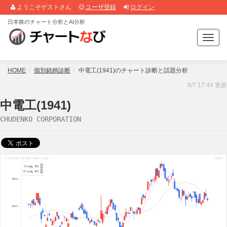
ようこそゲストさん
ユーザ登録
ログイン
日本株のチャート分析とAI分析
T
o
g
g
HOME
個別銘柄診断
中電工(1941)のチャート診断と話題分析
l
8/7 17:44 更新
e
n
中電工(1941)
a
CHUDENKO CORPORATION
v
i
g
a
t
i
o
n