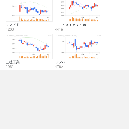
サスメド
Ｆｉｎａｔｅｘｔホ…
4263
4419
三機工業
フツパー
1961
478A