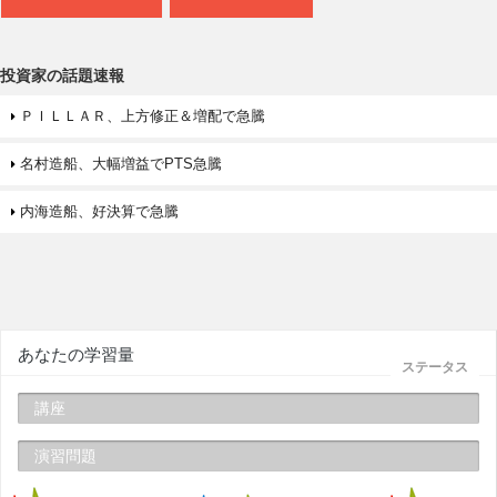
投資家の話題速報
ＰＩＬＬＡＲ、上方修正＆増配で急騰
名村造船、大幅増益でPTS急騰
内海造船、好決算で急騰
あなたの学習量
ステータス
講座
演習問題