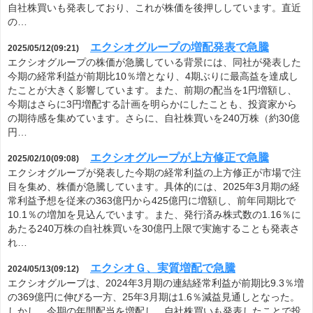
自社株買いも発表しており、これが株価を後押ししています。直近
の…
エクシオグループの増配発表で急騰
2025/05/12(09:21)
エクシオグループの株価が急騰している背景には、同社が発表した
今期の経常利益が前期比10％増となり、4期ぶりに最高益を達成し
たことが大きく影響しています。また、前期の配当を1円増額し、
今期はさらに3円増配する計画を明らかにしたことも、投資家から
の期待感を集めています。さらに、自社株買いを240万株（約30億
円…
エクシオグループが上方修正で急騰
2025/02/10(09:08)
エクシオグループが発表した今期の経常利益の上方修正が市場で注
目を集め、株価が急騰しています。具体的には、2025年3月期の経
常利益予想を従来の363億円から425億円に増額し、前年同期比で
10.1％の増加を見込んでいます。また、発行済み株式数の1.16％に
あたる240万株の自社株買いを30億円上限で実施することも発表さ
れ…
エクシオＧ、実質増配で急騰
2024/05/13(09:12)
エクシオグループは、2024年3月期の連結経常利益が前期比9.3％増
の369億円に伸びる一方、25年3月期は1.6％減益見通しとなった。
しかし、今期の年間配当を増配し、自社株買いも発表したことで投