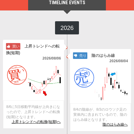
TIMELINE EVENTS
2026
上昇トレンドへの転
買い
換(短期)
陰のはらみ線
売り
2026/08/06
2026/08/04
8/6に5日移動平均線が上向きにな
8/4の陰線が、8/3のロウソク足の
ったので、上昇トレンドへの転換
実体内に含まれているので、陰の
(短期)となります。
はらみ線となります。
上昇トレンドへの転換(短期)へ
陰のはらみ線へ