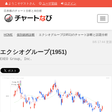
ようこそゲストさん
ユーザ登録
ログイン
日本株のチャート分析とAI分析
T
o
g
g
HOME
個別銘柄診断
エクシオグループ(1951)のチャート診断と話題分析
l
8/6 17:44 更新
e
n
エクシオグループ(1951)
a
EXEO Group, Inc.
v
i
g
a
t
i
o
n