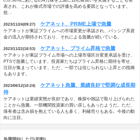
の5.36%にあたる234万株を上限に自社株買いを実施することも発
表され、これが株式市場での評価を高める要因となっています。
投…
ケアネット、PRIME上場で急騰
2023/11/24(09:27)
ケアネットが東証プライムへの市場変更が承認され、パッシブ系資
金の流入が期待されており、それによる急騰が続いている。
ケアネット、プライム昇格で急騰
2023/11/22(18:53)
ケアネットが東証プライム市場への上場市場区分変更承認を受け、
PTSで急騰しています。投資家たちはプライム昇格に期待を寄せ、
注目が集まっています。ただ、一部では信じられない上昇との指摘
もあります。
ケアネット急騰、業績良好で堅調な成長期
2023/06/12(10:24)
待
ケアネットは業績実態が良好であり、株探や雑誌で取り上げられた
ことから急騰。一部機関投資家の買い戻しもあったようだ。ただ、
保有者は含み損を抱えている人も多く、利確売りもある。今後の動
向に注目。
急騰開始した日(初動)