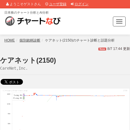
ようこそゲストさん
ユーザ登録
ログイン
日本株のチャート分析とAI分析
T
o
g
g
HOME
個別銘柄診断
ケアネット(2150)のチャート診断と話題分析
l
8/7 17:44 更新
New
e
n
ケアネット(2150)
a
CareNet,Inc.
v
i
g
a
t
i
o
n