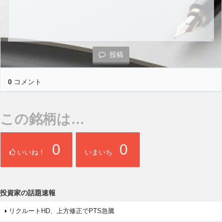
投稿
0
コメント
この銘柄は…
0
0
いいね！
いまいち
投資家の話題速報
リクルートHD、上方修正でPTS急騰