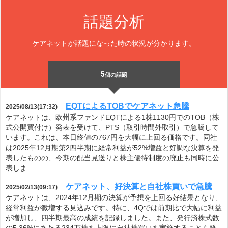
話題分析
ケアネットが話題になった時の状況が分かります。
5
個の話題
EQTによるTOBでケアネット急騰
2025/08/13(17:32)
ケアネットは、欧州系ファンドEQTによる1株1130円でのTOB（株
式公開買付け）発表を受けて、PTS（取引時間外取引）で急騰して
います。これは、本日終値の767円を大幅に上回る価格です。同社
は2025年12月期第2四半期に経常利益が52%増益と好調な決算を発
表したものの、今期の配当見送りと株主優待制度の廃止も同時に公
表しま…
ケアネット、好決算と自社株買いで急騰
2025/02/13(09:17)
ケアネットは、2024年12月期の決算が予想を上回る好結果となり、
経常利益が微増する見込みです。特に、4Qでは前期比で大幅に利益
が増加し、四半期最高の成績を記録しました。また、発行済株式数