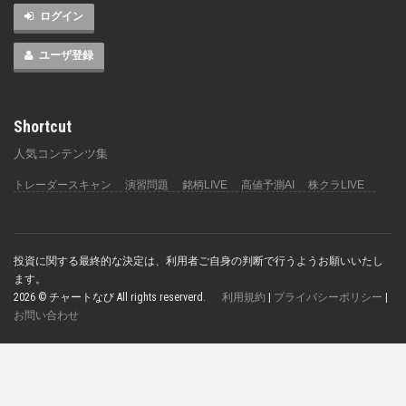
ログイン
ユーザ登録
Shortcut
人気コンテンツ集
トレーダースキャン
演習問題
銘柄LIVE
高値予測AI
株クラLIVE
投資に関する最終的な決定は、利用者ご自身の判断で行うようお願いいたし
ます。
2026 © チャートなび All rights reserverd.
利用規約
|
プライバシーポリシー
|
お問い合わせ