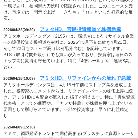
一環であり、福岡県大刀洗町で確認されました。このニュースを受
け、市場では「開示で上げ」「きたｗ」「↑↑」といった好意的な反
応…
アミタHD、官民投資報道で株価急騰
2026/04/22(09:29)
アミタホールディングス（2195）は、環境省によるリサイクル企業
への設備投資支援報道を材料に、2026年3月下旬に続き4月21日、
そして22日もストップ高（比例配分含む）を記録しています。
PTS（取引時間外取引）でも買いが入っており、投資家は連日のス
トップ高に期待を寄せています。特に「4倍ルール」や「連続S高」
とい…
アミタHD、リファインからの流れで急騰
2026/04/15(10:08)
アミタホールディングスは、4月15日午前にストップ高を達成しま
した。投資家のコメントからは、リファインバースの株価上昇に続
き、アミタHDにも資金が流入した様子が伺えます。特に「再生資源
代表格」としての側面や、「ナフサ特需」が株価を押し上げている
要因として挙げられています。一部の投資家は、早々に利益確定
し…
2026/04/09(15:36)
アミタ、循環経済トレンドで期待高まる(プラスチック資源トレーサ