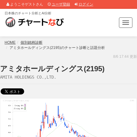
ようこそゲストさん
ユーザ登録
ログイン
日本株のチャート分析とAI分析
T
o
g
g
HOME
個別銘柄診断
l
アミタホールディングス(2195)のチャート診断と話題分析
e
8/6 17:44 更新
n
a
アミタホールディングス(2195)
v
AMITA HOLDINGS CO.,LTD.
i
g
a
t
i
o
n