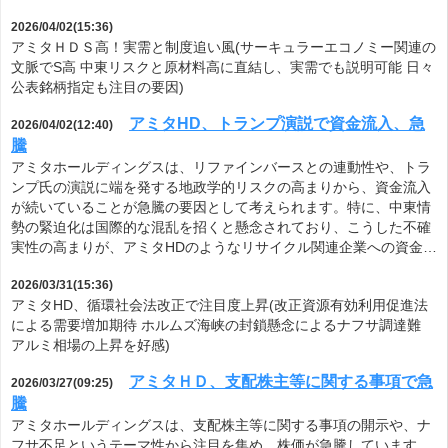
2026/04/02(15:36)
アミタＨＤＳ高！実需と制度追い風(サーキュラーエコノミー関連の
文脈でS高 中東リスクと原材料高に直結し、実需でも説明可能 日々
公表銘柄指定も注目の要因)
アミタHD、トランプ演説で資金流入、急
2026/04/02(12:40)
騰
アミタホールディングスは、リファインバースとの連動性や、トラ
ンプ氏の演説に端を発する地政学的リスクの高まりから、資金流入
が続いていることが急騰の要因として考えられます。特に、中東情
勢の緊迫化は国際的な混乱を招くと懸念されており、こうした不確
実性の高まりが、アミタHDのようなリサイクル関連企業への資金…
2026/03/31(15:36)
アミタHD、循環社会法改正で注目度上昇(改正資源有効利用促進法
による需要増加期待 ホルムズ海峡の封鎖懸念によるナフサ調達難
アルミ相場の上昇を好感)
アミタＨＤ、支配株主等に関する事項で急
2026/03/27(09:25)
騰
アミタホールディングスは、支配株主等に関する事項の開示や、ナ
フサ不足というテーマ性から注目を集め、株価が急騰しています。