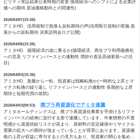
ビリティ実証結果公表時期の変更 循環経済へのシフトによる企業評
価への期待 原油価格動向との関連性)
2026/04/07(15:36)
アミタHD、信用規制で急落も反転期待の声(信用取引規制の実施 急
落からの反転期待 決算説明会ログ公開)
2026/04/06(15:36)
アミタHD、循環経済の波に乗るか(循環経済、再生プラ利用義務化
への言及 リファインバースとの連動性 増担や直近高値更新への注
目)
2026/04/03(15:36)
アミタHD、急騰から一転、投資家は戦略転換か(一時的な上昇とマ
イナス転換の繰り返し リファインバースとの連動性 長期的な上昇
期待と短期売買の攻防)
廃プラ再資源化でアミタ連騰
2026/04/03(09:53)
アミタホールディングスは、廃プラ再資源化事業を手掛けるリファ
インバースの続伸に並行する形で連騰しています。中東情勢の不透
明感から資源供給リスクが高まり、原材料の安定確保やリサイクル
需要の拡大への期待が強まっていることが背景にあります。資源価
格の上昇が収益に寄与するとの見方もあり、投資家の関心を集め…