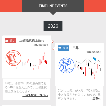
TIMELINE EVENTS
2026
上値抵抗線上放れ
買い
2026/08/06
三尊
売り
2026/08/05
8/6に、過去20日間の最高値であ
る340円を超えたので、上値抵抗
7/14に大天井があり、7/6と8/5に
線上放れとなります。
小さな天井を付けているので、三
上値抵抗線上放れへ
三尊へ
尊となります。