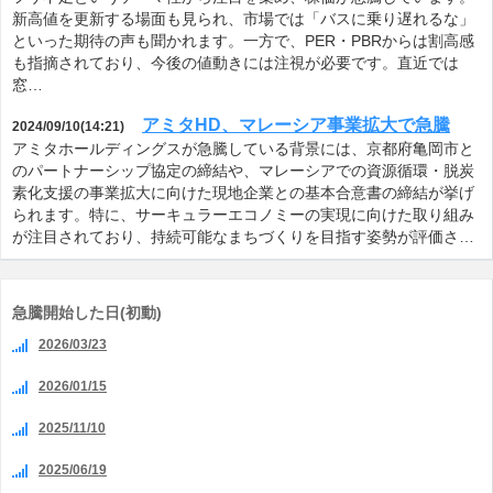
新高値を更新する場面も見られ、市場では「バスに乗り遅れるな」
といった期待の声も聞かれます。一方で、PER・PBRからは割高感
も指摘されており、今後の値動きには注視が必要です。直近では
窓…
アミタHD、マレーシア事業拡大で急騰
2024/09/10(14:21)
アミタホールディングスが急騰している背景には、京都府亀岡市と
のパートナーシップ協定の締結や、マレーシアでの資源循環・脱炭
素化支援の事業拡大に向けた現地企業との基本合意書の締結が挙げ
られます。特に、サーキュラーエコノミーの実現に向けた取り組み
が注目されており、持続可能なまちづくりを目指す姿勢が評価さ…
急騰開始した日(初動)
2026/03/23
2026/01/15
2025/11/10
2025/06/19