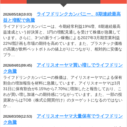
ライフドリンクカンパニー、8期連続最高
2026/05/18(10:03)
益と増配で急騰
ライフドリンクカンパニーは、今期経常利益19%増、8期連続最高
益達成という好決算と、1円の増配見通しを受けて株価が急騰して
います。さらに、3つの新ライン稼働による2027年3月期営業利益
22%増計画も市場の期待を高めています。また、プラスチック価格
の高騰が飲料ペットボトルの値上がりにつながり、相対的に安価な
プラ…
アイリスオーヤマ買い増しでライフドリン
2026/04/01(09:45)
ク急騰
ライフドリンクカンパニーの株価は、アイリスオーヤマによる保有
割合の増加報告を材料に急騰しています。アイリスオーヤマは3月
31日に保有割合が6.15%から7.70%に増加したと報告しており、こ
れが買い増し加速への期待感につながっています。また、一部の投
資家からはTOB（株式公開買付け）のターゲットになるのではない
か…
アイリスオーヤマ大量保有でライフドリン
2026/03/30(12:53)
ク急騰