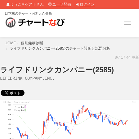
ようこそゲストさん
ユーザ登録
ログイン
日本株のチャート分析とAI分析
T
o
g
g
HOME
個別銘柄診断
l
ライフドリンクカンパニー(2585)のチャート診断と話題分析
e
8/7 17:44 更新
n
a
ライフドリンクカンパニー(2585)
v
LIFEDRINK COMPANY,INC.
i
g
a
t
i
o
n