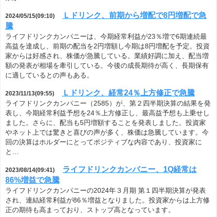
Ｌドリンク、前期から増配で8円増配で急
2024/05/15(09:10)
騰
ライフドリンクカンパニーは、今期経常利益が23％増で6期連続最
高益を達成し、前期の配当を2円増額し今期は8円増配を予定。投資
家からは好感され、株価が急騰している。業績好調に加え、配当増
額の発表が相場を牽引している。今後の成長期待が高く、長期保有
に適しているとの声もある。
Ｌドリンク、経常24％上方修正で急騰
2023/11/13(09:55)
ライフドリンクカンパニー（2585）が、第２四半期決算の結果を発
表し、今期経常利益予想を24％上方修正し、最高益予想も上乗せし
ました。さらに、配当も5円増額することを発表しました。投資家
やネット上では驚きと喜びの声が多く、株価は急騰しています。今
回の決算はホルダーにとってポジティブな内容であり、投資家に
と…
ライフドリンクカンパニー、1Q経常は
2023/08/14(09:41)
86%増益で急騰
ライフドリンクカンパニーの2024年３月期 第１四半期決算が発表
され、連結経常利益が86％増益となりました。投資家からは上方修
正の期待も高まっており、ストップ高となっています。