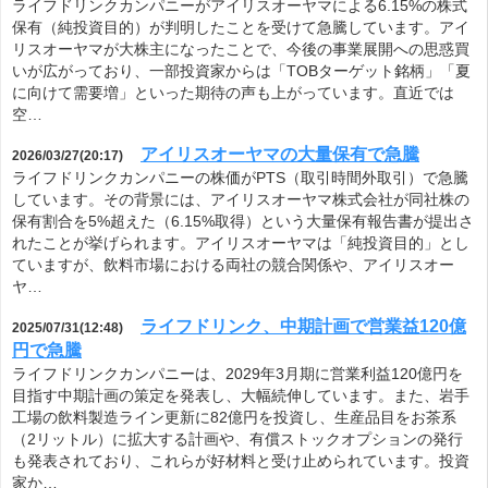
ライフドリンクカンパニーがアイリスオーヤマによる6.15%の株式
保有（純投資目的）が判明したことを受けて急騰しています。アイ
リスオーヤマが大株主になったことで、今後の事業展開への思惑買
いが広がっており、一部投資家からは「TOBターゲット銘柄」「夏
に向けて需要増」といった期待の声も上がっています。直近では
空…
アイリスオーヤマの大量保有で急騰
2026/03/27(20:17)
ライフドリンクカンパニーの株価がPTS（取引時間外取引）で急騰
しています。その背景には、アイリスオーヤマ株式会社が同社株の
保有割合を5%超えた（6.15%取得）という大量保有報告書が提出さ
れたことが挙げられます。アイリスオーヤマは「純投資目的」とし
ていますが、飲料市場における両社の競合関係や、アイリスオー
ヤ…
ライフドリンク、中期計画で営業益120億
2025/07/31(12:48)
円で急騰
ライフドリンクカンパニーは、2029年3月期に営業利益120億円を
目指す中期計画の策定を発表し、大幅続伸しています。また、岩手
工場の飲料製造ライン更新に82億円を投資し、生産品目をお茶系
（2リットル）に拡大する計画や、有償ストックオプションの発行
も発表されており、これらが好材料と受け止められています。投資
家か…