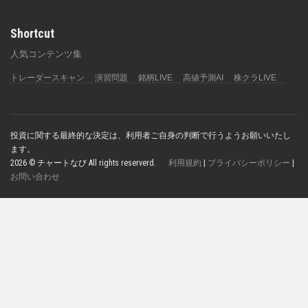
Shortcut
人気コンテンツ集
トレーダースキャン
演習問題
銘柄LIVE
高値予測AI
株クラLIVE
投資に関する最終的な決定は、利用者ご自身の判断で行うようお願いいたし
ます。
2026 © チャートなび All rights reserverd.
利用規約
|
プライバシーポリシー
|
お問い合わせ