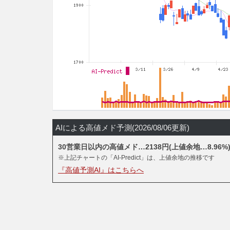
AIによる高値メド予測(2026/08/06更新)
30営業日以内の高値メド…2138円(上値余地…8.96%
※上記チャートの「AI-Predict」は、上値余地の推移です
『高値予測AI』はこちらへ