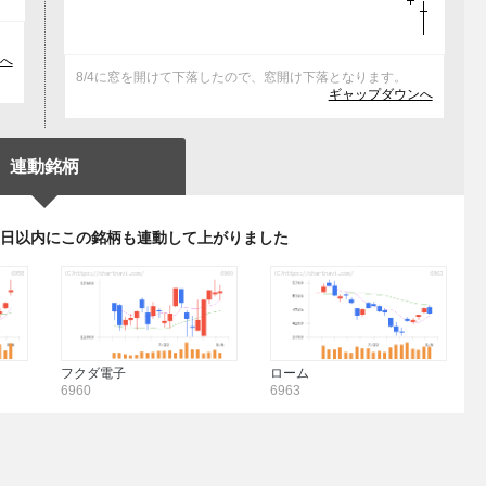
レ
へ
8/4に窓を開けて下落したので、窓開け下落となります。
ギャップダウンへ
連動銘柄
3日以内にこの銘柄も連動して上がりました
フクダ電子
ローム
6960
6963