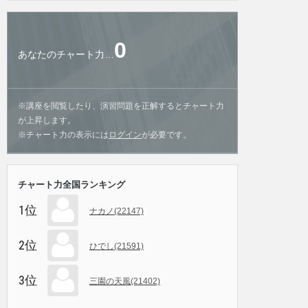
0
あなたのチャート力…
※講座を閲覧したり、演習問題を正解するとチャート力
が上昇します。
※チャート力の表示には
ログイン
が必要です。
チャート力全国ランキング
1位
ナカノ(22147)
2位
ひでし(21591)
3位
三園の天風(21402)