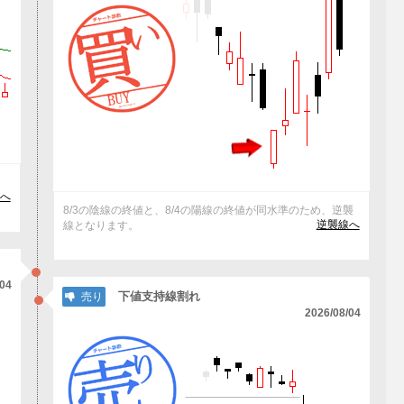
抜
へ
8/3の陰線の終値と、8/4の陽線の終値が同水準のため、逆襲
逆襲線へ
線となります。
/04
下値支持線割れ
売り
2026/08/04