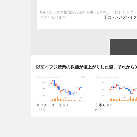
8/4にボックス相場の安値を下回ったので、下にレンジブ
下にレンジブレイク
イクとなります。
以前イフジ産業の株価が値上がりした際、それから
ＶＲＡＩＮ Ｓｏｌ…
日本ＣＭＫ
135A
6958