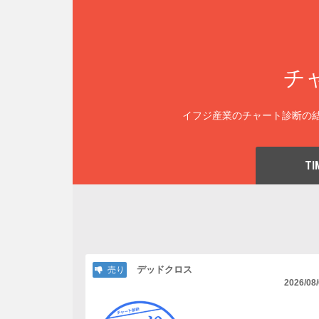
チ
イフジ産業のチャート診断の結
TI
デッドクロス
売り
2026/08